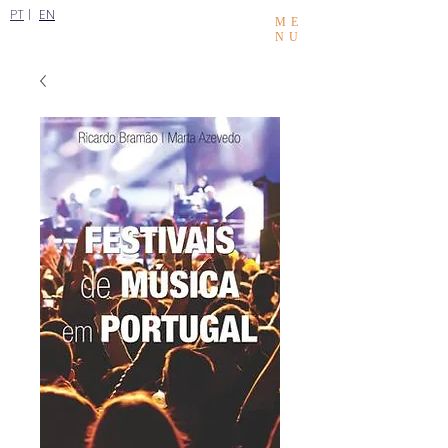
PT
|
EN
ME
NU