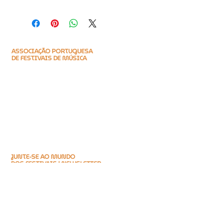
Solicitar cupão de desconto por 
e-mail: aporfest@aporfest.pt
ASSOCIAÇÃO PORTUGUESA
DE FESTIVAIS DE MÚSICA
Encontre-nos
Praça do M.F.A., 14, 2ºEsq.
2800-171
Almada
Portugal (PT)
Fale connosco
(+351)
219 666 016
aporfest@aporfest.pt
JUNTE-SE AO MUNDO
DOS FESTIVAIS | NEWSLETTER
Email
*