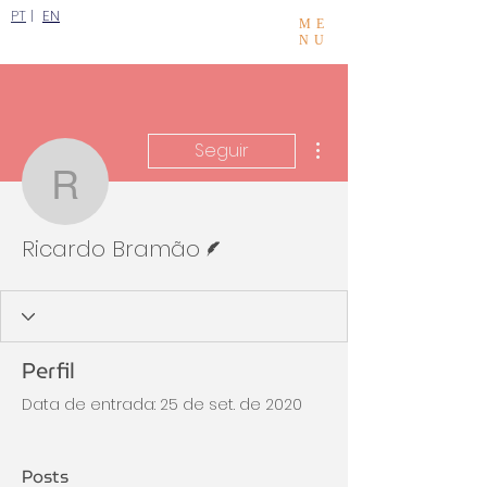
PT
|
EN
ME
NU
Mais ações
Seguir
Ricardo Bramão
Escritor
Ricardo Bramão
Perfil
Data de entrada: 25 de set. de 2020
Posts