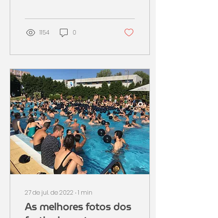
promover, em 2022, a
temática ligada a
questões protocolares
e de...
1154
0
27 de jul. de 2022
∙
1
min
As melhores fotos dos