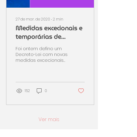
27 de mar. de 2020
∙
2
min
Medidas excecionais e
temporárias de
resposta à pandemia
Foi ontem defino um
COVID-19 no âmbito
Decreto-Lei com novas
medidas excecionais
cultural (Governo,
para o setor cultural e
26/ma
artístico com especial
influência nos eventos
não...
152
0
Ver mais