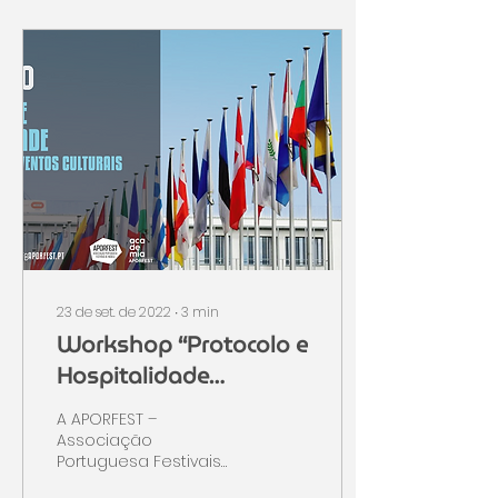
23 de set. de 2022
∙
3
min
Workshop “Protocolo e
Hospitalidade
[Especialização:
A APORFEST –
Eventos culturais]” - 11ª
Associação
Portuguesa Festivais
ed., 21/out (online)
Música, continua a