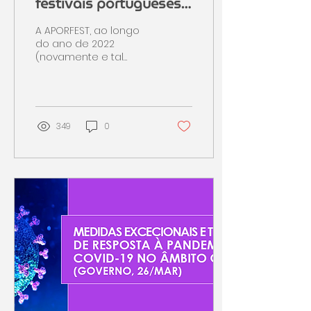
festivais portugueses,
em 2022, pelo seu
A APORFEST, ao longo
público
do ano de 2022
(novamente e tal
como desde 2015 -
interregno apenas nos
anos de pandemia),
procura promover e
dar...
349
0