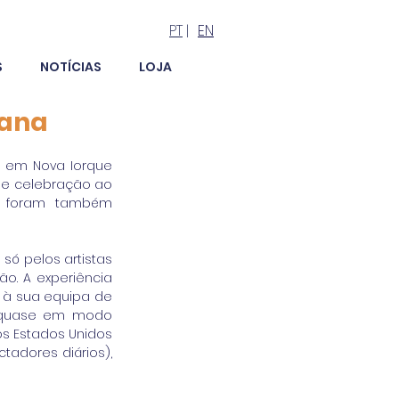
PT
|
EN
S
NOTÍCIAS
LOJA
cana
 em Nova Iorque 
de celebração ao 
s foram também 
ó pelos artistas 
. A experiência 
 à sua equipa de 
 quase em modo 
s Estados Unidos 
adores diários), 