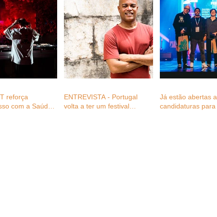
 reforça
ENTREVISTA - Portugal
Já estão abertas 
sso com a Saúde
volta a ter um festival
candidaturas para 
 profissionais do
plenamente dedicado ao
Festival Awards 2
festivais com
reggae, com Fernando
gratuitas para
Cabral (diretor FWD_ever)
s