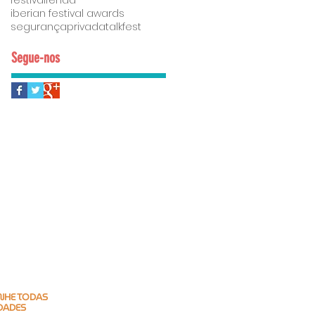
festivalfenda
iberian festival awards
segurançaprivada
talkfest
Segue-nos
HE TODAS
DADES