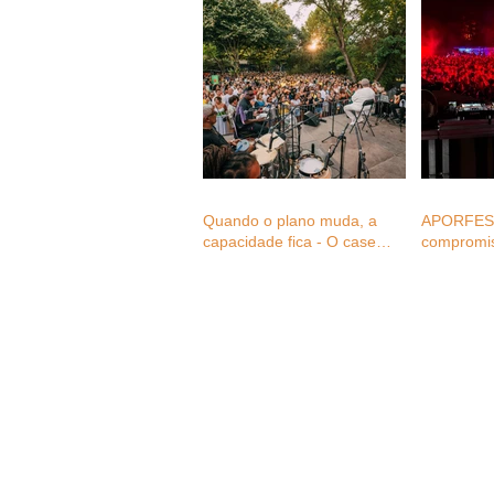
Quando o plano muda, a
APORFEST
capacidade fica - O case
compromi
study do Monsantos Open
Mental aos
Air na mudança de três
setor dos 
eventos em menos de 24
consultas 
horas
associado