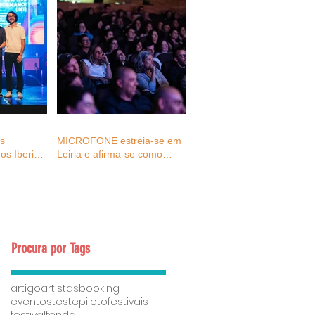
as
MICROFONE estreia-se em
os Iberian
Leiria e afirma-se como
027
espaço de reflexão e
ativação para o futuro dos
eventos e da cultura
Procura por Tags
artigo
artistas
booking
eventostestepiloto
festivais