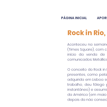
PÁGINA INICIAL
APOR
Rock in Ri
Aconteceu na semana 
(Times Square), com c
início da venda de
comunicados: Metallica, 
O conceito do Rock in
presentes, como pela
adquirida em Lisboa s
trabalho, deu fôleg
instantâneo) e assumi
da América (em maio d
depois da não consec