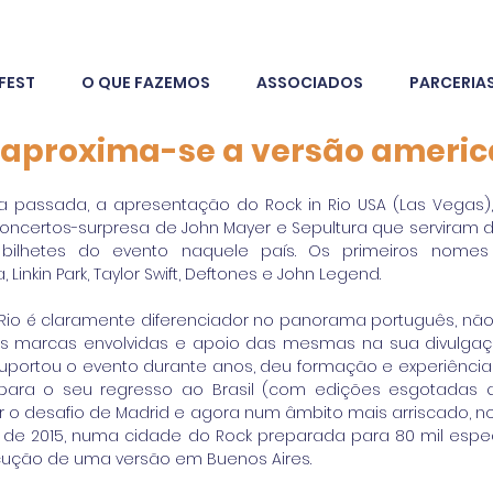
FEST
O QUE FAZEMOS
ASSOCIADOS
PARCERIA
o, aproxima-se a versão ameri
passada, a apresentação do Rock in Rio USA (Las Vegas),
oncertos-surpresa de John Mayer e Sepultura que serviram 
 bilhetes do evento naquele país. Os primeiros nome
Linkin Park, Taylor Swift, Deftones e John Legend. 
 Rio é claramente diferenciador no panorama português, não s
s marcas envolvidas e apoio das mesmas na sua divulgação
uportou o evento durante anos, deu formação e experiência
o para o seu regresso ao Brasil (com edições esgotadas
r o desafio de Madrid e agora num âmbito mais arriscado, no
e 2015, numa cidade do Rock preparada para 80 mil espect
ução de uma versão em Buenos Aires. 