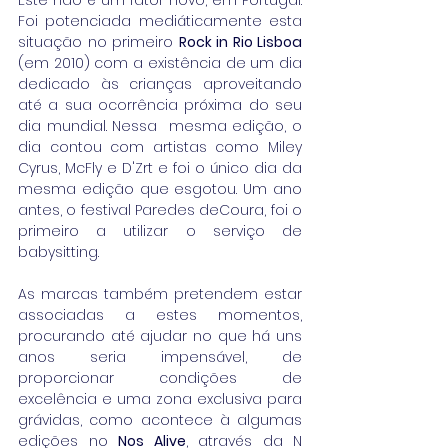
Este não é um fator novo, em Portugal. 
Foi potenciada mediáticamente esta 
situação no primeiro 
Rock in Rio Lisboa
(em 2010) com a existência de um dia 
dedicado às crianças aproveitando 
até a sua ocorrência próxima do seu 
dia mundial. Nessa  mesma edição, o 
dia contou com artistas como Miley 
Cyrus, McFly e D'Zrt e foi o único dia da 
mesma edição que esgotou. Um ano 
antes, o festival Paredes deCoura, foi o 
primeiro a utilizar o serviço de 
babysitting.  
As marcas também pretendem estar 
associadas a estes momentos, 
procurando até ajudar no que há uns 
anos seria impensável, de 
proporcionar condições de 
excelência e uma zona exclusiva para 
grávidas, como acontece à algumas 
edições no 
Nos Alive
, através da N 