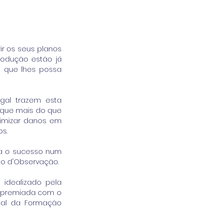
r os seus planos 
odução estão já 
 que lhes possa 
gal trazem esta 
 que mais do que 
imizar danos em 
s.
a o sucesso num 
to d'Observação.
idealizado pela 
APORFEST – Associação Portuguesa Festivais de Música, sendo uma ação que foi já premiada com o 
nal da Formação 