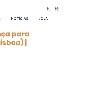
PT
|
EN
S
NOTÍCIAS
LOJA
nça para
isboa) |