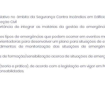
slativo no âmbito da Segurança Contra Incêndios em Edifícios
eção Civil
ortância de integrar as matérias da gestão da emergênc
rentes tipos de emergências que podem ocorrer em eventos mu
 orientadoras para desenvolver um plano para situações de 
edimentos de monitorização das situações de emergên
égias de formação/sensibilização acerca de situações de eme
(teoria e prática), de acordo com a legislação em vigor em P
onsabilidades.