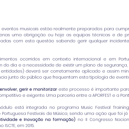
 e eventos musicais estão realmente preparados para cumpri
enas uma obrigação ou hoje as equipas técnicas e de pr
icadas com esta questão sabendo gerir qualquer incidente
imentos ocorridos em contexto internacional e em Portu
 do dia e a necessidade de existir um plano de segurança,
s entidades) deverá ser corretamente aplicado e assim min
ia junto do público que frequentam esta tipologia de evento
nvolver, gerir e monitorizar
 este processo é importante par
mpetitivo e exigente. Uma parceria entre a APORFEST e a Pon
dulo está integrada no programa Music Festival Training 
atividade e Inovação na formação)
 no II Congresso Nacio
no ISCTE, em 2015.