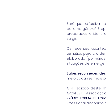
Será que os festivais
de emergência? É ap
preparadas e identif
surgir.  
Os recentes acontec
temática para a ordem
elaborado (por vária
situações de emergênc
Saber, reconhecer, dese
meio cada vez mais co
A 4ª edição deste mó
PRÉMIO FORMA-TE (Cri
Profissional decorrido 