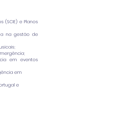
 (SCIE) e Planos 
ia na gestão de 
sicais;
emergência;
cia em eventos 
rgência em 
ortugal e 