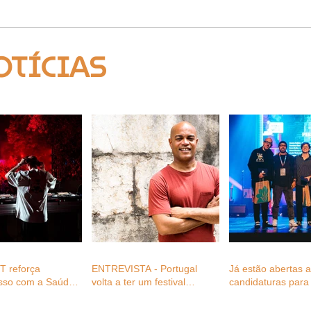
OTÍCIAS
 reforça
ENTREVISTA - Portugal
Já estão abertas 
sso com a Saúde
volta a ter um festival
candidaturas para 
 profissionais do
plenamente dedicado ao
Festival Awards 2
festivais com
reggae, com Fernando