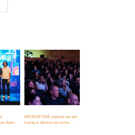
as
MICROFONE estreia-se em
os Iberian
Leiria e afirma-se como
027
espaço de reflexão e
ativação para o futuro dos