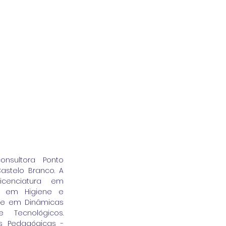
nsultora Ponto 
stelo Branco. A 
icenciatura em 
o em Higiene e 
re em Dinâmicas 
 Tecnológicos. 
s Pedagógicas - 