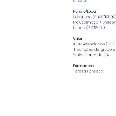
9 horas
Horário/Local
1 de junho (9h00/19h00
Incluí: almoço + welco
Lisboa (ISCTE-IUL)
Valor
100€ Associados (PVP 
 Inscrições de grupo e
*valor isento de IVA
Formadora
Teresa Fonseca