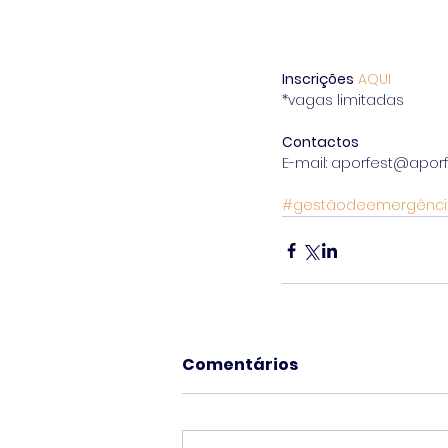
Inscrições
AQUI
*vagas limitadas
Contactos
E-mail: aporfest@aporfe
#gestãodeemergênci
Comentários