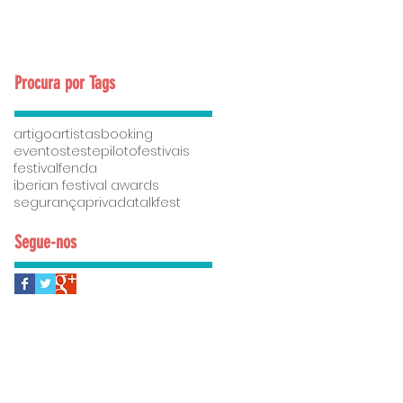
eventos e da cultura
Procura por Tags
artigo
artistas
booking
eventostestepiloto
festivais
festivalfenda
iberian festival awards
segurançaprivada
talkfest
Segue-nos