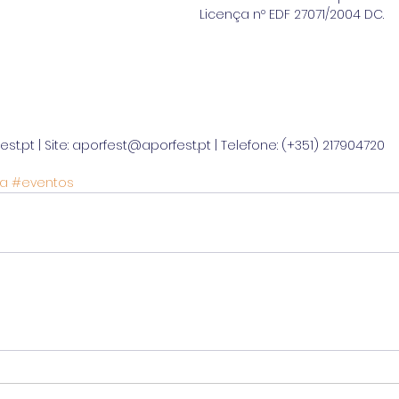
Licença nº EDF 27071/2004 DC.
st.pt | Site: aporfest@aporfest.pt | Telefone: (+351) 217904720
a
#eventos