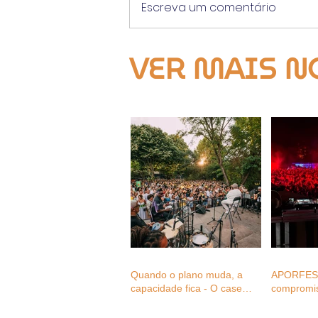
Escreva um comentário
VER MAIS N
Quando o plano muda, a
APORFEST
capacidade fica - O case
compromi
study do Monsantos Open
Mental aos
Air na mudança de três
setor dos 