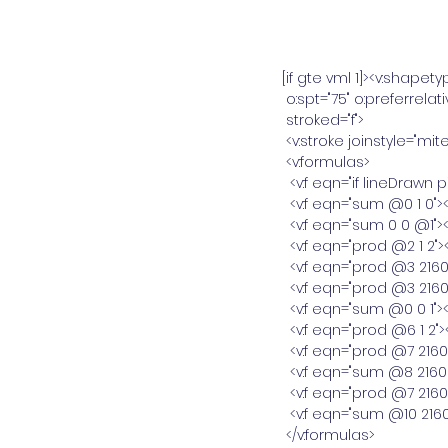
[if gte vml 1]><v:shapet
 o:spt="75" o:preferre
 stroked="f">
 <v:stroke joinstyle="mite
 <v:formulas>
  <v:f eqn="if lineDrawn 
  <v:f eqn="sum @0 1 0"></
  <v:f eqn="sum 0 0 @1"></
  <v:f eqn="prod @2 1 2"><
  <v:f eqn="prod @3 2160
  <v:f eqn="prod @3 2160
  <v:f eqn="sum @0 0 1"></
  <v:f eqn="prod @6 1 2"><
  <v:f eqn="prod @7 2160
  <v:f eqn="sum @8 21600
  <v:f eqn="prod @7 2160
  <v:f eqn="sum @10 21600
 </v:formulas>