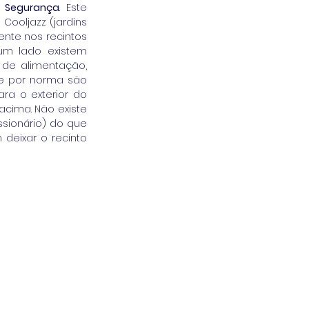
. Segurança
. Este 
oljazz (jardins 
nte nos recintos 
um lado existem 
de alimentação, 
e por norma são 
a o exterior do 
cima. Não existe 
sionário) do que 
eixar o recinto 