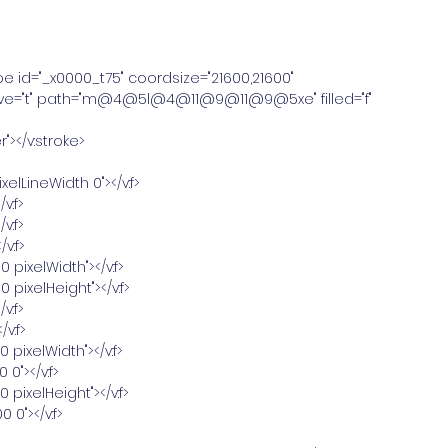
ype id="_x0000_t75" coordsize="21600,21600"
lative="t" path="m@4@5l@4@11@9@11@9@5xe" filled="f"
r"></v:stroke>
pixelLineWidth 0"></v:f>
v:f>
v:f>
/v:f>
0 pixelWidth"></v:f>
0 pixelHeight"></v:f>
v:f>
/v:f>
0 pixelWidth"></v:f>
 0"></v:f>
0 pixelHeight"></v:f>
 0"></v:f>