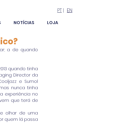
PT
|
EN
S
NOTÍCIAS
LOJA
nico?
ar; a de quando 
2013 quando tinha 
ing Director da 
Cooljazz e Sumol 
mas nunca tinha 
a experiência no 
vem que terá de 
e olhar de uma 
or quem lá passa 