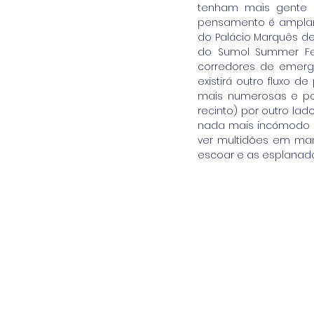
tenham mais gente a
pensamento é amplame
do Palácio Marquês de
do Sumol Summer Fest
corredores de emerg
existirá outro fluxo
mais numerosas e pod
recinto) por outro la
nada mais incómodo pa
ver multidões em man
escoar e as esplanada