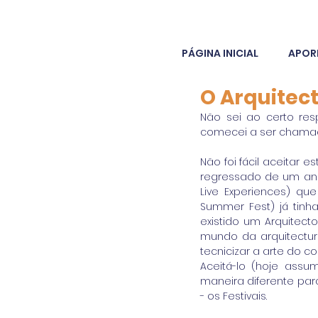
PÁGINA INICIAL
APOR
O Arquitect
Não sei ao certo res
comecei a ser chamado 
Não foi fácil aceitar 
regressado de um ano
Live Experiences) que
Summer Fest) já tinh
existido um Arquitect
mundo da arquitectur
tecnicizar a arte do co
Aceitá-lo (hoje ass
maneira diferente par
- os Festivais. 