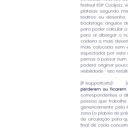
festival EDP Cooljazz
plateias segundo me
teatros; eu desenho 
backstage, ângulos de
para poder calcular a
para aí albergar o 
cadeira a mais desen
mais colocada sem es
espectador por este 
pernas a passar num 
poderá originar pouc
visibilidade - isto res
[if !supportLists]-      
perderem ou ficarem
correspondentes a di
pessoa que trabalhe 
genericamente pela l
zona (a plateia do pa
de circulação para q
final de cada concert