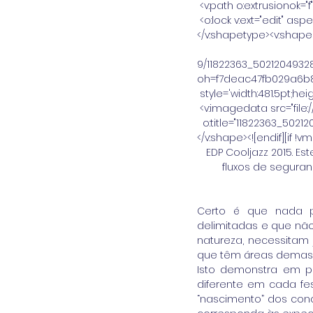
 <v:path o:extrusionok=
 <o:lock v:ext="edit" aspe
</v:shapetype><v:shape 
 alt="https://scontent-mad1-1.xx
9/11822363_5021204932
oh=f7deac47fb029a6b
 style='width:481.5pt;hei
 <v:imagedata src="fil
  o:title="11822363_5
</v:shape><![endif][if !vml
EDP Cooljazz 2015. Es
fluxos de segura
Certo é que nada po
delimitadas e que nã
natureza, necessitam
que têm áreas demasi
Isto demonstra em pa
diferente em cada fes
“nascimento” dos conc