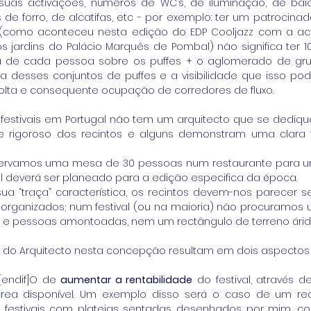
suas activações, números de WC’s, de iluminação, de baia
de forro, de alcatifas, etc - por exemplo: ter um patrocinad
 (como aconteceu nesta edição do EDP Cooljazz com a act
s jardins do Palácio Marquês de Pombal) não significa ter 1
ea de cada pessoa sobre os puffes + o aglomerado de gr
a desses conjuntos de puffes e a visibilidade que isso poder
lta e consequente ocupação de corredores de fluxo. 
festivais em Portugal não tem um arquitecto que se dediqu
 rigoroso dos recintos e alguns demonstram uma clara fa
ervamos uma mesa de 30 pessoas num restaurante para um 
al deverá ser planeado para a edição especifica da época. 
 “traça” característica, os recintos devem-nos parecer se
ganizados; num festival (ou na maioria) não procuramos u
e pessoas amontoadas, nem um rectângulo de terreno árido 
 do Arquitecto nesta concepção resultam em dois aspectos 
  [endif]O de 
aumentar a rentabilidade
 do festival, através 
área disponível. Um exemplo disso será o caso de um reci
e festivais com plateias sentadas desenhados por mim, c