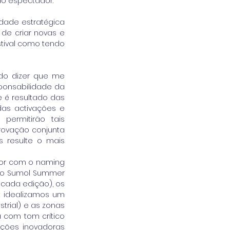
do espectador. 
dade estratégica 
de criar novas e 
ival como tendo 
ado dizer que me 
ponsabilidade da 
 é resultado das 
as activações e 
ermitirão tais 
ovação conjunta 
 resulte o mais 
tor com o naming 
 do Sumol Summer 
cada edição), os 
t idealizamos um 
rial) e as zonas 
 com tom crítico 
ções inovadoras 