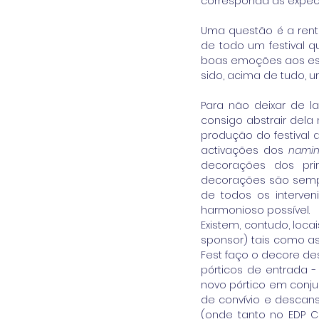
corresponda às expect
Uma questão é a renta
de todo um festival q
boas emoções aos esp
sido, acima de tudo, u
Para não deixar de la
consigo abstrair dela
produção do festival 
activações dos 
namin
decorações dos prin
decorações são semp
de todos os interven
harmonioso possível. 
Existem, contudo, loc
sponsor) tais como as 
Fest faço o decore de
pórticos de entrada -
novo pórtico em conju
de convívio e descans
(onde tanto no EDP 