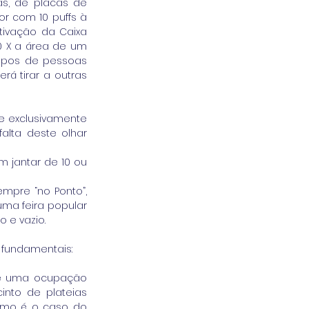
s, de placas de 
or com 10 puffs à 
ivação da Caixa 
0 X a área de um 
upos de pessoas 
á tirar a outras 
e exclusivamente 
lta deste olhar 
jantar de 10 ou 
mpre “no Ponto”, 
ma feira popular 
e vazio. 
fundamentais: 
de uma ocupação  
nto de plateias 
omo é o caso do 