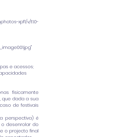
p_image001.jpg"
mpas e acessos; 
capacidades 
as fisicamente 
 que dada a sua 
so de festivais 
 perspectiva) é 
 o desenrolar do 
o projecto final 