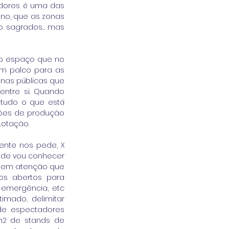
dores é uma das 
eno, que as zonas 
ão sagrados… mas 
o espaço que no 
um palco para as 
nas públicas que 
ntre si. Quando 
tudo o que está 
niões de produção 
Lotação. 
ente nos pede, X 
nde vou conhecer 
e em atenção que 
os abertos para 
emergência, etc 
ado, delimitar 
e espectadores 
2 de stands de 