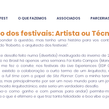
FEST
O QUE FAZEMOS
ASSOCIADOS
PARCERIA
o dos festivais: Artista ou Téc
ponder à questão, mas tenho uma história para vos cont
“Roberto, o arquitecto dos festivais”. 
este desafio feito numa (divertida) madrugada do inverno de 
 no Brasil há apenas uma semana. Foi Karla Campos (Manag
 me fez o convite; nos festivais da Live Experiences (EDP 
a existido a colaboração a curto termo de um Arquitecto, 
o a
 full time
 com o papel de 
Site Planner
. Com a minha tenr
a, mas principalmente por ser um novo mundo para um jo
nceito Arquitectónico, este seria um verdadeiro desafio. 
umo-o como ganho e com pernas para andar) permite-m
a o que é efémero e que traz tanta felicidade e boa vibe a p