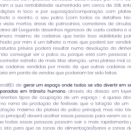
, viram a sua rentabilidade aumentada em cerca de 20%. An
dições in loco e por suposição/comparação com plateias
todo o recinto, o seu palco (com todos os detalhes técn
 visão mortos, áreas de patrocínios, corredores de circulaç
 área útil (segundo desenhos rigorosos de cada cadeira e 
número máximo de cadeiras que terão boa viabilidade pa
hada por mim é um bilhete a mais que poderá ser vendido
tudos prévios poderá resultar numa devolução do dinheir
não conseguir ver o palco ou porque está com pessoas a
corredor estreito de mais. Mas atenção… uma plateia mal c
as cadeiras vendidas por medo de que outras cadeiras n
ultaria em perda de vendas que poderiam ter sido feitas. 
 [endif]O de 
gerar um espaço onde todos se vão divertir em 
 paradas em trânsito humano
, através da divisão em laye
ferentes tipos de ocupação de um espaço - é quase óbvi
no ramo da produção de festivais que a lotação de um f
otação máxima da plateia do palco principal, mas não tão 
lco principal) deverá acolher essas pessoas para verem os c
ue todas essas pessoas possam sair o mais rapidamente po
o; isto para que as zonas de alimentação/bares e zonas d