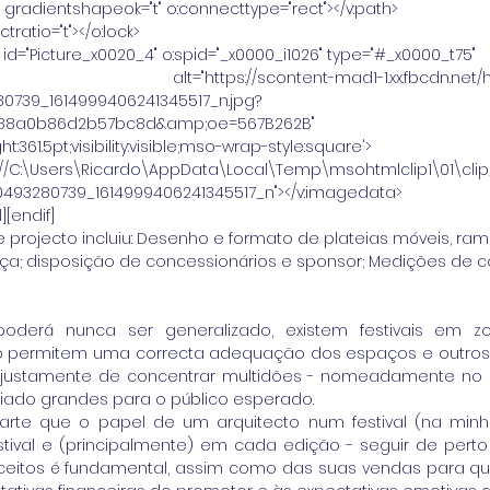
"f" gradientshapeok="t" o:connecttype="rect"></v:path>
ctratio="t"></o:lock>
id="Picture_x0020_4" o:spid="_x0000_i1026" type="#_x0000_t75"
.fbcdn.net/hphotos-xpf1/v/t1.0-
80739_1614999406241345517_n.jpg?
88a0b86d2b57bc8d&amp;oe=567B262B"
ght:361.5pt;visibility:visible;mso-wrap-style:square'>
e:///C:\Users\Ricardo\AppData\Local\Temp\msohtmlclip1\01\cli
02120493280739_1614999406241345517_n"></v:imagedata>
][endif] 
te projecto incluiu: Desenho e formato de plateias móveis, ra
nça; disposição de concessionários e sponsor; Medições de 
derá nunca ser generalizado, existem festivais em zon
o permitem uma correcta adequação dos espaços e outros,
 justamente de concentrar multidões - nomeadamente no ca
ado grandes para o público esperado. 
rte que o papel de um arquitecto num festival (na minha
tival e (principalmente) em cada edição - seguir de perto
eitos é fundamental, assim como das suas vendas para que 