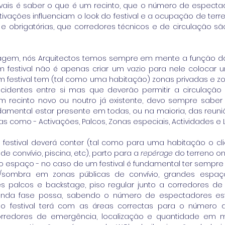
ivais é saber o que é um recinto, que o número de especta
tivações influenciam o look do festival e a ocupação de terr
e obrigatórias, que corredores técnicos e de circulação s
agem, nós Arquitectos temos sempre em mente a função d
 festival não é apenas criar um vazio para nele colocar 
festival tem (tal como uma habitação) zonas privadas e zo
cidentes entre si mas que deverão permitir a circulação e
recinto novo ou noutro já existente, devo sempre saber 
 fundamental estar presente em todas, ou na maioria, das reu
 como - Activações, Palcos, Zonas especiais, Actividades e 
estival deverá conter (tal como para uma habitação o cli
de convívio, piscina, etc), parto para a 
repérage
 do terreno o
do espaço - no caso de um festival é fundamental ter sempr
es/sombra em zonas públicas de convívio, grandes espaç
 palcos e backstage, piso regular junto a corredores de 
da fase possa, sabendo o número de espectadores estim
o festival terá com as áreas correctas para o número d
orredores de emergência, localização e quantidade em m