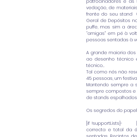
patrocinadores e as 
vedação, de materiais 
frente do seu stand 
Geral de Depósitos no
puffe, mas sim a ár
“amigas” em pé à volt
pessoas sentadas à vo
A grande maioria dos 
ao desenho técnico e
técnico… 
Tal como nós não res
45 pessoas, um festiv
Mantendo sempre a sua
sempre compostos e or
de stands espalhados 
Os segredos do papel
[if !supportLists]-     
correcta e total da 
sentadas. Recintos d