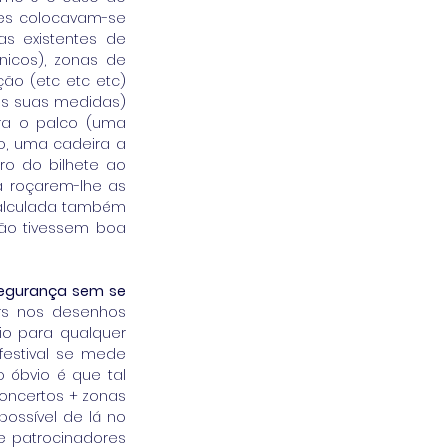
tes colocavam-se 
 existentes de 
icos), zonas de 
ão (etc etc etc) 
as suas medidas) 
ra o palco (uma 
, uma cadeira a 
o do bilhete ao 
 roçarem-lhe as 
alculada também 
ão tivessem boa 
segurança sem se 
rs nos desenhos 
o para qualquer 
estival se mede 
óbvio é que tal 
oncertos + zonas 
ssível de lá no 
e patrocinadores 