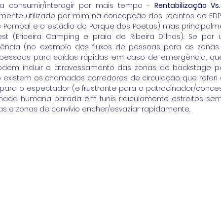
 consumir/interagir por mais tempo - 
Rentabilização Vs
nte utilizado por mim na concepção dos recintos do EDP Co
 Pombal e o estádio do Parque dos Poetas) mas principalme
 (Ericeira Camping e praia de Ribeira D’ilhas). Se por 
ência (no exemplo dos fluxos de pessoas para as zonas 
 de pessoas para saídas rápidas em caso de emergência, qu
em incluir o atravessamento das zonas de backstage par
do existem os chamados corredores de circulação que referi a
ra o espectador (e frustrante para o patrocinador/conces
ada humana parada em funis ridiculamente estreitos sem d
s e zonas de convívio encher/esvaziar rapidamente. 