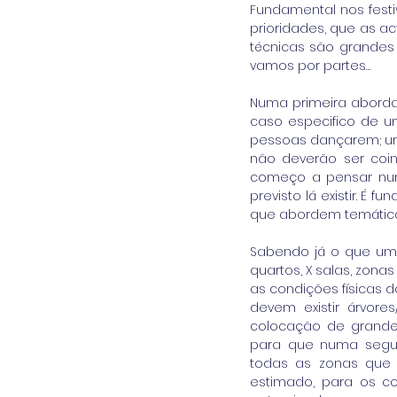
Fundamental nos fest
prioridades, que as ac
técnicas são grandes 
vamos por partes… 
Numa primeira abord
caso especifico de um
pessoas dançarem; um 
não deverão ser coin
começo a pensar num 
previsto lá existir. É
que abordem temáticas
Sabendo já o que um f
quartos, X salas, zonas 
as condições físicas 
devem existir árvor
colocação de grandes
para que numa segun
todas as zonas que 
estimado, para os c