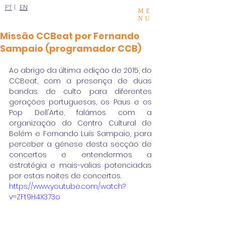
PT
|
EN
ME
NU
Missão CCBeat por Fernando
Sampaio (programador CCB)
Ao abrigo da última edição de 2015, do 
CCBeat, com a presença de duas 
bandas de culto para diferentes 
gerações portuguesas, os Paus e os 
Pop Dell'Arte, falámos com a 
organização do Centro Cultural de 
Belém e Fernando Luís Sampaio, para 
perceber a génese desta secção de 
concertos e entendermos a 
estratégia e mais-valias potenciadas 
por estas noites de concertos. 
https://www.youtube.com/watch?
v=ZFt9H4X373o