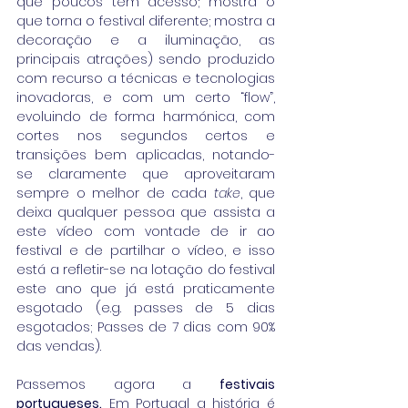
que poucos têm acesso; mostra o 
que torna o festival diferente; mostra a 
decoração e a iluminação, as 
principais atrações) sendo produzido 
com recurso a técnicas e tecnologias 
inovadoras, e com um certo “flow”, 
evoluindo de forma harmónica, com 
cortes nos segundos certos e 
transições bem aplicadas, notando-
se claramente que aproveitaram 
sempre o melhor de cada 
take
, que 
deixa qualquer pessoa que assista a 
este vídeo com vontade de ir ao 
festival e de partilhar o vídeo, e isso 
está a refletir-se na lotação do festival 
este ano que já está praticamente 
esgotado (e.g. passes de 5 dias 
esgotados; Passes de 7 dias com 90% 
das vendas).
Passemos agora a 
festivais 
portugueses.
 Em Portugal a história é 