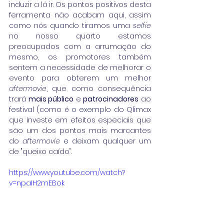
induzir a lá ir. Os pontos positivos desta 
ferramenta não acabam aqui, assim 
como nós quando tiramos uma 
selfie 
no nosso quarto estamos 
preocupados com a arrumação do 
mesmo, os promotores também 
sentem a necessidade de melhorar o 
evento para obterem um melhor 
aftermovie
, que como consequência 
trará 
mais público
 e 
patrocinadores
 ao 
festival (como é o exemplo do Qlimax 
que investe em efeitos especiais que 
são um dos pontos mais marcantes 
do 
aftermovie
 e deixam qualquer um 
de "queixo caído".
https://www.youtube.com/watch?
v=npaIH2mEBok