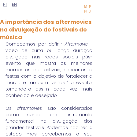
PT
|
EN
ME
NU
A importância dos aftermovies
na divulgação de festivais de
música
Comecemos por definir 
Aftermovie -
video de curta ou longa duração 
divulgado nas redes sociais pós-
evento que mostra os melhores 
momentos de festivais, concertos e 
festas com o objetivo de fortalecer a 
marca e também “vender” o evento, 
tornando-o assim cada vez mais 
conhecido e desejado.
Os 
aftermovies
 são considerados 
como sendo um instrumento 
fundamental na divulgação dos 
grandes festivais. Podemos não ter lá 
estado mas percebemos o seu 