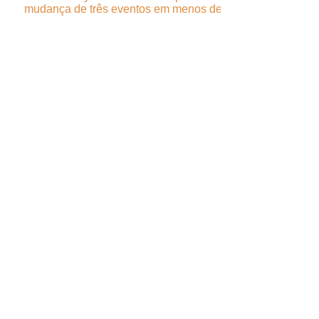
mudança de três eventos em menos de 24
horas
ASSOCIAÇÃO PORTUGUESA
DE FESTIVAIS DE MÚSICA
Encontre-nos
Praça do M.F.A., 14, 2ºEsq.
2800-171
Almada
Portugal (PT)
Fale connosco
(+351)
219 666 016
aporfest@aporfest.pt
JUNTE-SE AO MUNDO