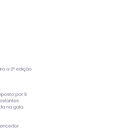
ara a 2ª edição 
mposto por 9 
restantes 
da na gala.
vencedor 