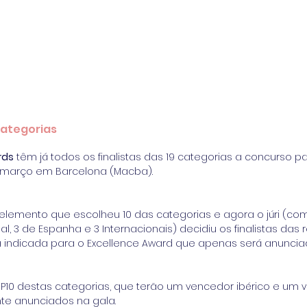
categorias
rds
 têm já todos os finalistas das 19 categorias a concurso p
e março em Barcelona (Macba).
o elemento que escolheu 10 das categorias e agora o júri (co
l, 3 de Espanha e 3 Internacionais) decidiu os finalistas das 
 indicada para o Excellence Award que apenas será anuncia
TOP10 destas categorias, que terão um vencedor ibérico e um 
nte anunciados na gala.