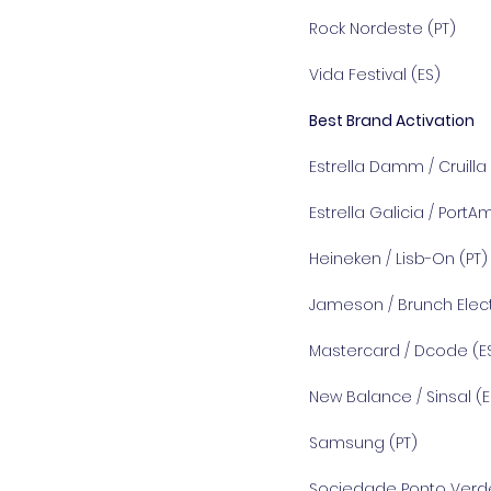
Rock Nordeste (PT)
Vida Festival (ES)
Best Brand Activation
Estrella Damm / Cruilla 
Estrella Galicia / PortA
Heineken / Lisb-On (PT)
Jameson / Brunch Elect
Mastercard / Dcode (E
New Balance / Sinsal (E
Samsung (PT)
Sociedade Ponto Verde