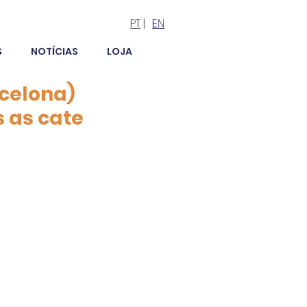
PT
|
EN
S
NOTÍCIAS
LOJA
rcelona)
s as cate