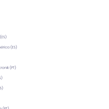
(ES)
mérica (ES)
ronik (PT)
S)
S)
 (PT)