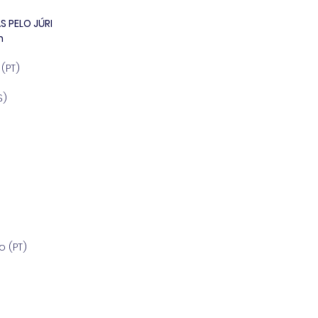
S PELO JÚRI
n
 (PT)
S)
o (PT)