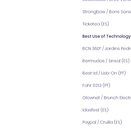
Strongbow / Bons Sons 
Ticketea (ES)
Best Use of Technology
BCN 360º / Jardins Pedr
Bermudas / Sinsal (ES)
Best-Id / Lisb-On (PT)
Fahr 021.3 (PT)
Glownet / Brunch Electr
Idasfest (ES)
Paypal / Cruilla (ES)