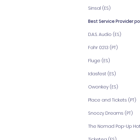
Sinsal (ES)
Best Service Provider p
D.A.S. Audio (ES)
Fahr 021.3 (PT)
Fluge (ES)
Idasfest (ES)
Owonkey (ES)
Place and Tickets (PT)
Snoozy Dreams (PT)
The Nomad Pop-Up Hote
Ticketea (ES)