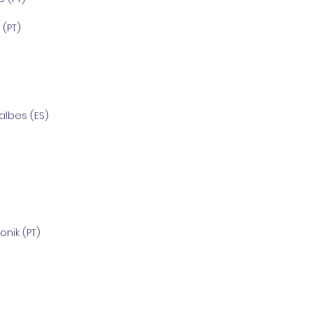
(PT)
albes (ES)
onik (PT)