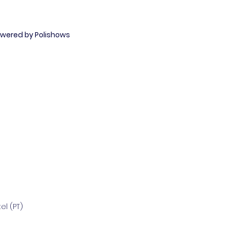
owered by Polishows
l (PT)