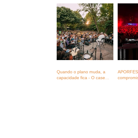
Quando o plano muda, a
APORFEST
capacidade fica - O case
compromi
study do Monsantos Open
Mental aos
Air na mudança de três
setor dos 
eventos em menos de 24
consultas 
horas
associado