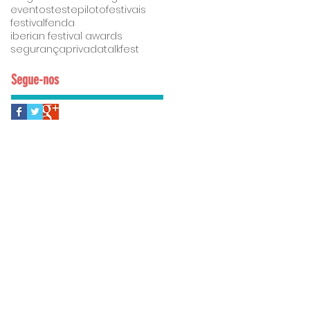
eventostestepiloto
festivais
festivalfenda
iberian festival awards
segurançaprivada
talkfest
Segue-nos