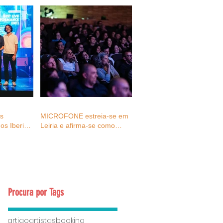
as
MICROFONE estreia-se em
os Iberian
Leiria e afirma-se como
027
espaço de reflexão e
ativação para o futuro dos
eventos e da cultura
Procura por Tags
artigo
artistas
booking