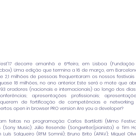
fest'17 decorre amanhã e 6ªfeira, em Lisboa (Fundação 
box). Uma edição que termina a 16 de março, em Barcelona,
 de 2,1 milhões de pessoas frequentaram os nossos festivai
se 18 milhões, no ano anterior. Este será o mote que abr
93 oradores (nacionais e internacionais) ao longo dos dias
nferências; apresentações profissionais; apresentações
 querem de fortificação de competências e networking. 
rtos. open in browser PRO version Are you a developer? 
am feitas na programação: Carlos Bartilotti (Mimo Festival)
s (Sony Music); Júlio Resende (Songwriter/pianista) e Tim 
Luís Salgueiro (RFM Somnii); Bruno Brito (APAV); Miguel Olive