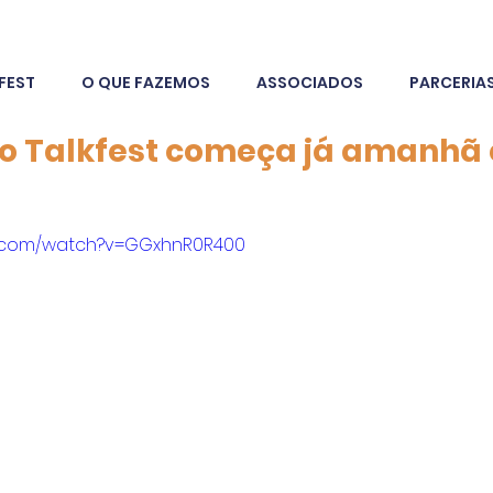
FEST
O QUE FAZEMOS
ASSOCIADOS
PARCERIA
do Talkfest começa já amanhã
e.com/watch?v=GGxhnR0R400