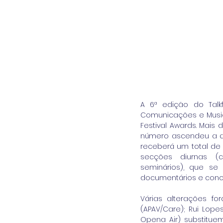
A 6ª edição do Talk
Comunicações e Music
Festival Awards. Mais
número ascendeu a qua
receberá um total de 
secções diurnas (co
seminários), que se
documentários e conce
Várias alterações for
(APAV/Care); Rui Lope
Opena Air) substituem 