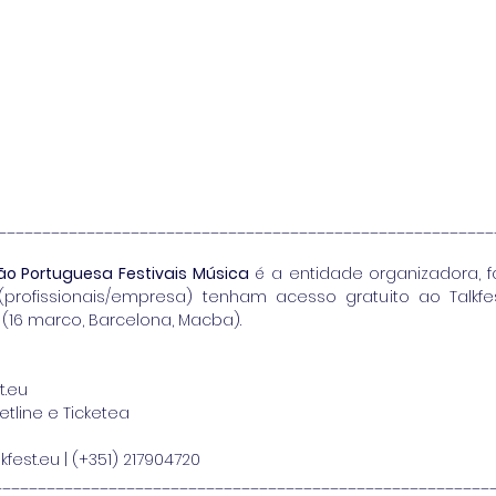
_________________________________________________________
ão Portuguesa Festivais Música
 é a entidade organizadora, 
profissionais/empresa) tenham acesso gratuito ao Talkfe
s (16 marco, Barcelona, Macba).
t.eu
cketline e Ticketea
kfest.eu | (+351) 217904720
________________________________________________________