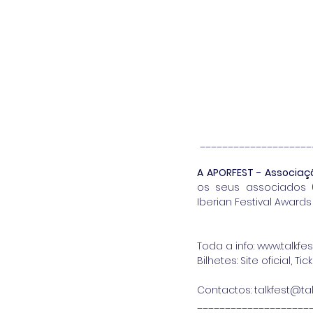
 ___________________
A APORFEST - Associaç
os seus associados (
Iberian Festival Award
Toda a info: www.talkfes
Bilhetes: Site oficial, Ti
Contactos: talkfest@tal
____________________