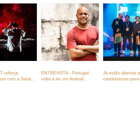
 reforça
ENTREVISTA - Portugal
Já estão abertas 
sso com a Saúde
volta a ter um festival
candidaturas para 
 profissionais do
plenamente dedicado ao
Festival Awards 2
festivais com
reggae, com Fernando
gratuitas para
Cabral (diretor FWD_ever)
s