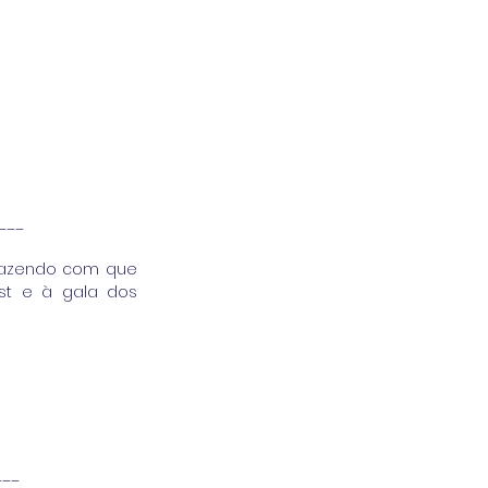
___
fazendo com que 
st e à gala dos 
___