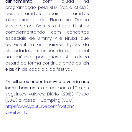
alinhamento
, com ajuda na 
programação pela RFM (rádio oficial), 
desde artistas locais a artistas 
internacionais da Electronic Dance 
Music como Yves V e Head Hunterz 
complementando com concertos 
especiais de Jimmy P e Piruka, que 
representam os maiores hypes da 
atualidade em termos de buzz social 
na música portuguesa. A música 
estará de forma continua entre as 
18h 
e as 4h
 de cada dia do festival.
Os 
bilhetes encontram-se à venda nos 
locais habituais
 e atualmente têm os 
seguintes valores: Diário (20€); Passe 
(30€) e Passe + Camping (35€).
https://www.youtube.com/watch?
v=AkitwIi_tvI