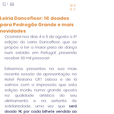
PT
|
EN
ME
NU
Leiria Dancefloor: 1€ doados
para Pedrogão Grande e mais
novidades
Ocorrerá nos dias 4 e 5 de agosto a 3ª 
edição do Leiria Dancefloor, que se 
propõe a ter a maior pista de dança 
num estádio em Portugal, prevendo 
receber 30 mil pessoas!
Estivemos presentes na sua mais 
recente sessão de apresentação, no 
Hotel Pestana CR7 Lisboa e de lá 
saímos com a impressão que esta 
edição incidiu numa grande aposta 
na qualidade artística do seu 
alinhamento e na vertente de 
solidariedade, uma vez que 
será 
doado 1€ por cada bilhete vendido ao 