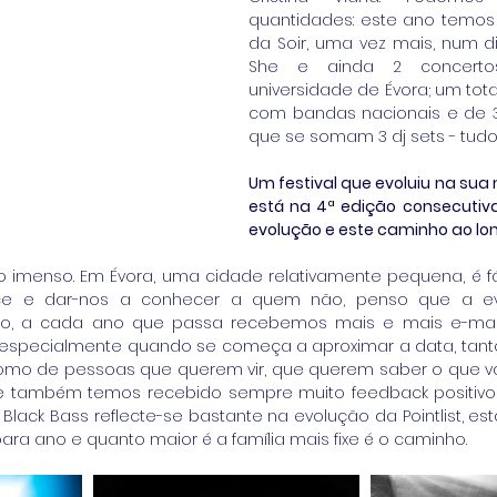
quantidades: este ano temos 
da Soir, uma vez mais, num dia
She e ainda 2 concerto
universidade de Évora; um tota
com bandas nacionais e de 3 
que se somam 3 dj sets - tudo 
Um festival que evoluiu na sua 
está na 4ª edição consecutiva
evolução e este caminho ao lo
do imenso. Em Évora, uma cidade relativamente pequena, é f
e e dar-nos a conhecer a quem não, penso que a evo
do, a cada ano que passa recebemos mais e mais e-mai
 especialmente quando se começa a aproximar a data, tant
como de pessoas que querem vir, que querem saber o que va
e também temos recebido sempre muito feedback positivo 
Black Bass reflecte-se bastante na evolução da Pointlist, es
ra ano e quanto maior é a família mais fixe é o caminho.