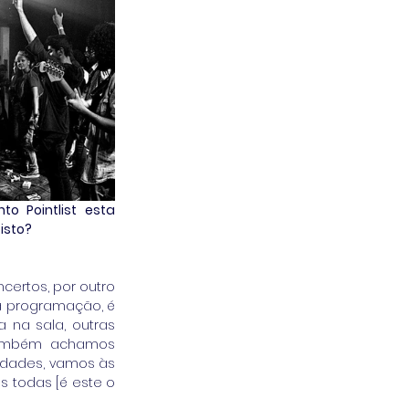
 Pointlist esta 
isto?
certos, por outro 
a programação, é 
na sala, outras 
também achamos 
dades, vamos às 
 todas [é este o 