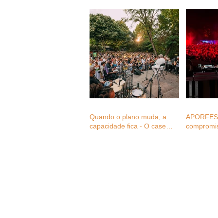
Quando o plano muda, a
APORFEST
capacidade fica - O case
compromi
study do Monsantos Open
Mental aos
Air na mudança de três
setor dos 
eventos em menos de 24
consultas 
horas
associado