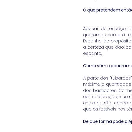
O que pretendem então 
Apesar do espaço da 
queremos sempre traz
Espanha, de propósito
a certeza que dão bon
espanto.
Como vêm o panorama d
À parte dos “tubarões
máximo a quantidade d
dos bastidores. Conh
com o coração, isso s
cheia de sítios onde 
que os festivais nos t
De que forma pode a Apo