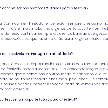
concretizar nos próximos 2-3 anos para o festival?
Soir não ser ilimitado e de estar sempre cheíssimo no 
er mais e mais malta, mais gente de fora. Já temos muita
, e de resto continuar sempre a trazer as bandas que gost
s espectáculos, que fazem o chão vibrar e gerar muitos sor
os festivais em Portugal na atualidade?
”, que têm coisas espectaculares e outras não tão coerentes
e festivais, especialmente pela sua descentralização e por
ecemos gente como nós noutros locais e sabemos o que é 
ente-se muito nos festivais ditos mais “pequenos”. E é sem
as nossas bandas podem ir tocar e onde as vamos ver, apr
êm para oferecer.
rfest ser um suporte futuro para o festival? 