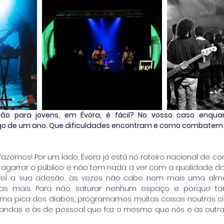
o para jovens, em Évora, é fácil? No vosso caso enquanto
go de um ano. Que dificuldades encontram e como combatem 
fazemos! Por um lado, Évora já está no roteiro nacional de con
cil agarrar o público e não tem nada a ver com a qualidade d
vel a sua adesão, às vezes não cabe nem mais uma alma 
tas mais. Para não saturar nenhum espaço e porque 
uma pica dos diabos, programamos muitas coisas noutras ci
ndas e às de pessoal que faz o mesmo que nós e às outras