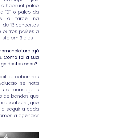
o habitual palco 
 “0”, o palco da 
s à tarde na 
l de 16 concertos 
outros países a 
isto em 3 dias.
nomenclatura e já 
. Como foi a sua 
ngo destes anos?
ácil percebermos 
lução se nota 
ls e mensagens 
o de bandas que 
i acontecer, que 
a seguir a cada 
tamos a agenciar 