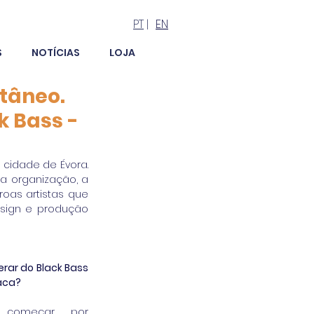
PT
|
EN
S
NOTÍCIAS
LOJA
ltâneo.
k Bass -
cidade de Évora. 
 organização, a 
oas artistas que 
esign e produção 
ar do Black Bass 
taca?
 começar por 