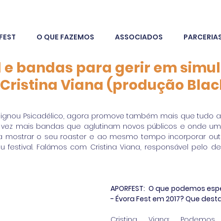
FEST
O QUE FAZEMOS
ASSOCIADOS
PARCERIA
l e bandas para gerir em simu
 Cristina Viana (produção Blac
esignou Psicadélico, agora promove também mais que tudo a 
 vez mais bandas que aglutinam novos públicos e onde uma
para mostrar o seu roaster e ao mesmo tempo incorporar outr
u festival. Falámos com Cristina Viana, responsável pelo d
APORFEST:  O que podemos esper
- Évora Fest em 2017? Que des
Cristina Viana: Podemos