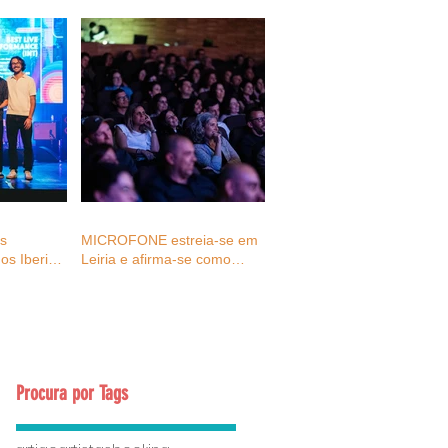
as
MICROFONE estreia-se em
os Iberian
Leiria e afirma-se como
027
espaço de reflexão e
ativação para o futuro dos
eventos e da cultura
Procura por Tags