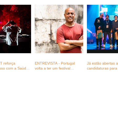
 reforça
ENTREVISTA - Portugal
Já estão abertas 
sso com a Saúde
volta a ter um festival
candidaturas para 
 profissionais do
plenamente dedicado ao
Festival Awards 2
festivais com
reggae, com Fernando
gratuitas para
Cabral (diretor FWD_ever)
s