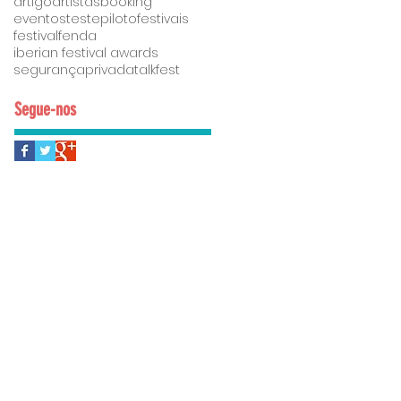
artigo
artistas
booking
eventostestepiloto
festivais
festivalfenda
iberian festival awards
segurançaprivada
talkfest
Segue-nos