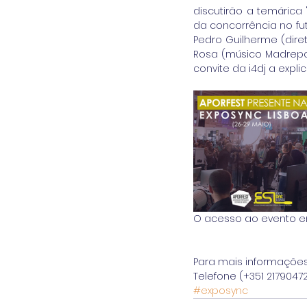
discutirão a temárica
da concorrência no fut
Pedro Guilherme (diret
Rosa (músico Madrepaz)
convite da i4dj a expl
O acesso ao evento enq
Para mais informações
Telefone (+351 21790472
#exposync