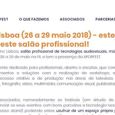
FEST
O QUE FAZEMOS
ASSOCIADOS
PARCERIA
sboa (26 a 29 maio 2018) - este
este salão profissional!
nc Lisboa, 
salão profissional de tecnologias audiovisuais, mús
 26 a 29 de maio na FIL e tem a presença da APORFEST.
te dedicado para profissionais, aberto a escolas, que co
mentos e soluções com a realização de workshops, a
cesso criativo e de produção nas áreas de televisão, c
 fotografia, vídeo, multimédia, comunicação visual, publicidad
sociados, nomeadamente os festivais (em virtude de
ciar os seus eventos com bons parceiros e tecnologia nes
nosso stand) podendo estes 
usufruir de um espaço próprio 