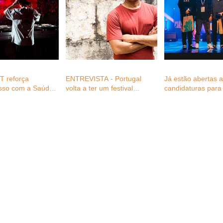
 reforça
ENTREVISTA - Portugal
Já estão abertas 
sso com a Saúde
volta a ter um festival
candidaturas para 
 profissionais do
plenamente dedicado ao
Festival Awards 2
festivais com
reggae, com Fernando
gratuitas para
Cabral (diretor FWD_ever)
s