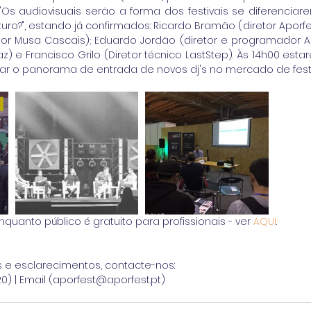
 "Os audiovisuais serão a forma dos festivais se diferencia
uro?", estando já confirmados: Ricardo Bramão (diretor Aporf
or Musa Cascais); Eduardo Jordão (diretor e programador Arte
 e Francisco Grilo (Diretor técnico LastStep). Às 14h00 esta
icar o panorama de entrada de novos dj's no mercado de festi
uanto público é gratuito para profissionais - ver 
AQUI
.
 e esclarecimentos, contacte-nos:
0) | Email (aporfest@aporfest.pt)