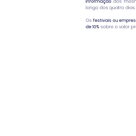
informação 
dos mesm
longo dos quatro dias.
Os 
festivais ou empre
de 10%
 sobre o valor p