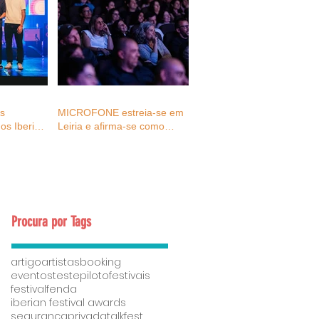
as
MICROFONE estreia-se em
os Iberian
Leiria e afirma-se como
027
espaço de reflexão e
ativação para o futuro dos
eventos e da cultura
Procura por Tags
artigo
artistas
booking
eventostestepiloto
festivais
festivalfenda
iberian festival awards
segurançaprivada
talkfest