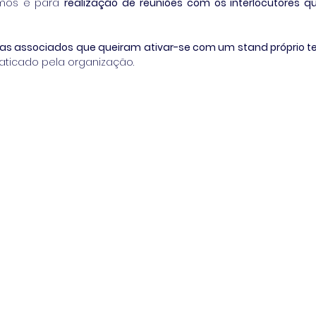
os e para 
realização de reuniões com os interlocutores 
sas associados que queiram ativar-se com um stand próprio t
raticado pela organização.