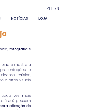
PT
|
EN
S
NOTÍCIAS
LOJA
ja
ica, fotografia e 
mbina e mostra a 
presentações e 
inema, música, 
e e artes visuais 
 cada vez mais 
ta área), possam 
para afixação de 