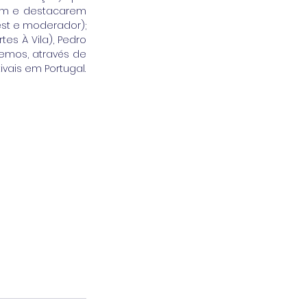
rem e destacarem 
est e moderador); 
s À Vila), Pedro 
remos, através de 
vais em Portugal.