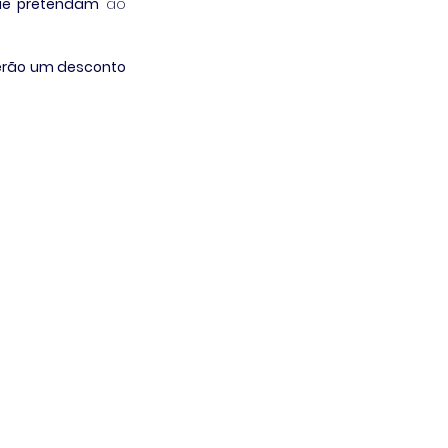
que pretendam
 ao 
erão um desconto 