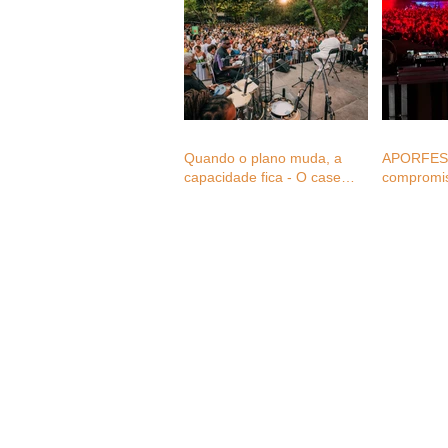
Quando o plano muda, a
APORFEST
capacidade fica - O case
compromi
study do Monsantos Open
Mental aos
Air na mudança de três
setor dos 
eventos em menos de 24
consultas 
horas
associado