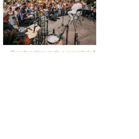
Quando o plano muda, a capacidade fica -
O case study do Monsantos Open Air na
mudança de três eventos em menos de 24
horas
ASSOCIAÇÃO PORTUGUESA
DE FESTIVAIS DE MÚSICA