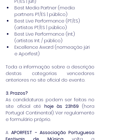
PT/ES | júri)  
Best Media Partner (media 
partners PT/ES | público)  
Best Live Performance (PT/ES) 
(artistas PT/ES | público)  
Best Live Performance (Int.) 
(artistas Int. / público)  
Excellence Award (nomeação júri 
e Aporfest) 
Toda a informação sobre a descrição 
destas categorias vencedores 
anteriores no site oficial do evento.
3. Prazos?
As candidaturas podem ser feitas no 
site oficial até 
hoje às 23h59
 (hora 
Portugal Continental). Ver regulamento 
e formulário próprio.
A 
APORFEST - Associação Portuguesa 
Festivais de Música
 volta a 