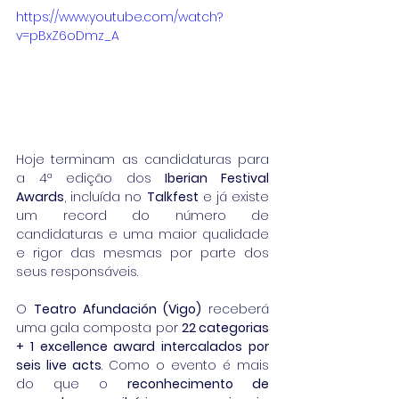
https://www.youtube.com/watch?
v=pBxZ6oDmz_A
Hoje terminam as candidaturas para 
a 4ª edição dos 
Iberian Festival 
Awards
, incluída no 
Talkfest
 e já existe 
um record do número de 
candidaturas e uma maior qualidade 
e rigor das mesmas por parte dos 
seus responsáveis.
O 
Teatro Afundación (Vigo)
 receberá 
uma gala composta por 
22 categorias 
+ 1 excellence award intercalados por 
seis live acts
. Como o evento é mais 
do que o 
reconhecimento de 