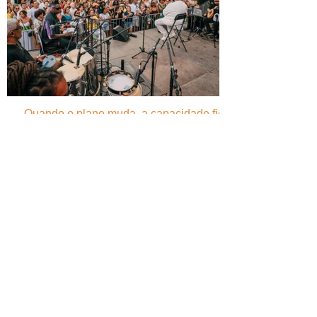
Quando o plano muda, a capacidade fica -
O case study do Monsantos Open Air na
mudança de três eventos em menos de 24
horas
ASSOCIAÇÃO PORTUGUESA
DE FESTIVAIS DE MÚSICA
Encontre-nos