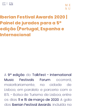
PT
|
EN
ME
NU
Iberian Festival Awards 2020 |
Painel de jurados para a 5ª
edição (Portugal, Espanha e
Internacional
A 
9ª edição
 do 
Talkfest - International 
Music Festivals Forum
 ocorrerá, 
maioritariamente, na cidade de 
Lisboa, em paralelo e parceria com a 
BTL – Bolsa de Turismo de Lisboa, entre 
os dias 
11 e 15 de março de 2020
. A gala 
dos 
Iberian Festival Awards
, incluída na 