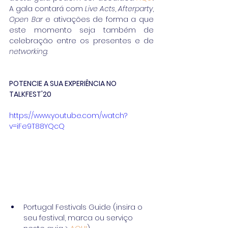
A gala contará com 
Live Acts
, 
Afterparty
, 
Open Bar
 e ativações de forma a que 
este momento seja também de 
celebração entre os presentes e de 
networking
.
POTENCIE A SUA EXPERIÊNCIA NO 
TALKFEST'20
https://www.youtube.com/watch?
v=iFe9T88YQcQ
Portugal Festivals Guide (insira o 
seu festival, marca ou serviço 