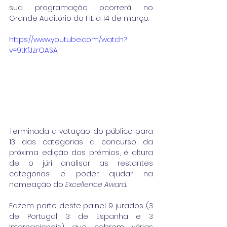
sua programação ocorrerá no 
Grande Auditório da FIL a 14 de março.
https://www.youtube.com/watch?
v=9tKfJzrOASA
Terminada a votação do público para 
13 das categorias a concurso da 
próxima edição dos prémios, é altura 
de o júri analisar as restantes 
categorias e poder ajudar na 
nomeação do 
Excellence Award
.
Fazem parte deste painel 9 jurados (3 
de Portugal, 3 de Espanha e 3 
Internacionais) que cobrem várias 