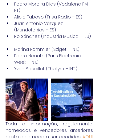
Pedro Moreira Dias (Vodafone FM – 
PT)  
Alicia Taboso (Prisa Radio – ES)  
Juan Antonio Vázquez 
(Mundofonías – ES)  
Ro Sánchez (Industria Musical – ES) 
Marina Pommier (Sziget – INT.)  
Pedro Nonato (Paris Electronic 
Week - INT.)  
Yvan Boudillet (TheLynk – INT.) 
Toda a informação, regulamento, 
nomeados e vencedores anteriores 
desta gala podem ser acedidos: 
AQUI
. 