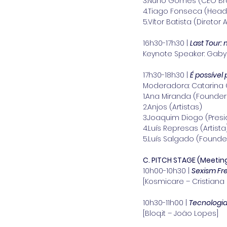
3.Nuno Gomes (CEO Br
4.Tiago Fonseca (Head 
5.Vítor Batista (Direto
16h30-17h30 | 
Last Tour:
Keynote Speaker: Gaby S
17h30-18h30 | 
É possível
Moderadora: Catarina C
1.Ana Miranda (Founder 
2.Anjos (Artistas)
3.Joaquim Diogo (Presi
4.Luís Represas (Artista
5.Luís Salgado (Found
C. PITCH STAGE (Meetin
10h00-10h30 | 
Sexism Fr
[Kosmicare – Cristiana 
10h30-11h00 | 
Tecnologia
[Bloq.it – João Lopes]