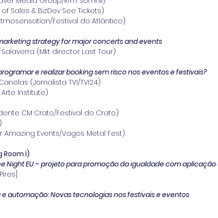
aver Media Group/Rfm Somnii)
of Sales & BizDev See Tickets)
r Atmosensation/Festival do Atlântico)
 marketing strategy for major concerts and events
alaverra (Mkt director Last Tour)
 programar e realizar booking sem risco nos eventos e festivais?
anelas (Jornalista TVI/TVI24)
Arte Institute)
dente CM Crato/Festival do Crato)
)
er Amazing Events/Vagos Metal Fest)
g Room I)
ee Night EU – projeto para promoção da igualdade com aplicação 
Pires]
 e automação: Novas tecnologias nos festivais e eventos