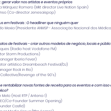
: gerar valor nos artistas e eventos próprios
a Márquez Romero (Mkt director Live Nation Spain)
onso (Co-director Jenesaispop)
s em festivais : O headliner que ninguém quer
rdo Mexia (Presidente ANMSP - Associação Nacional dos Médic
tos de festivais - criar outros modelos de negócio, locais e públi
iques (Radio host Vodafone FM)
retor Storm Productions)
Manager Iberia Fever)
etor artístico Dreambeach Festival/DJ)
Manager Rock in Rio)
 Collective/Revenge of the 90's)
e rentabilizar novas fontes de receita para os eventos e com isso
lico?
 Melo (Host RTP / Antena 1)
CEO/Co-Founder Summer Opening)
ounder Casfid)