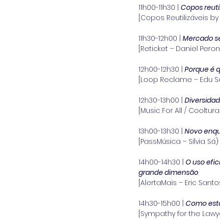
11h00-11h30 | 
Copos reuti
[Copos Reutilizáveis by
11h30-12h00 | 
Mercado se
[Reticket – Daniel Peron
12h00-12h30 | 
Porque é q
[Loop Reclame – Edu S
12h30-13h00 | 
Diversidad
[Music For All / Cooltur
13h00-13h30 | 
Novo enqu
[PassMúsica – Sílvia Sá)
14h00-14h30 | 
O uso efi
grande dimensão
[AlertaMais – Eric Santo
14h30-15h00 | 
Como esta
[Sympathy for the Lawy