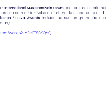
t - International Music Festivals Forum
 ocorrerá maioritariame
parceria com a BTL – Bolsa de Turismo de Lisboa, entre os di
Iberian Festival Awards
, incluída na sua programação oco
e março.
e.com/watch?v=iFe9T88YQcQ