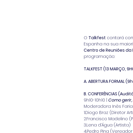
O 
Talkfest
 contará c
Espanha na sua maiori
Centro de Reuniões da F
programação:
TALKFEST (13 MARÇO, 9
A. ABERTURA FORMAL (9
B. CONFERÊNCIAS (Auditór
9h10-10h10 | 
Como gerir, 
Moderadora: Inês Faria
1.Diogo Braz (Diretor Art
2.Francisco Madelino (
3.Lena d’Água (Artista)
4.Pedro Pina (Vereador