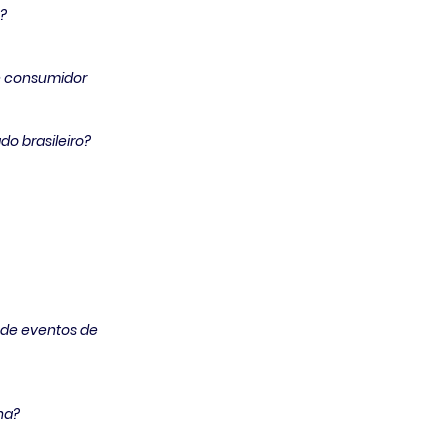
s?
 e consumidor
o brasileiro?
 de eventos de 
ha?