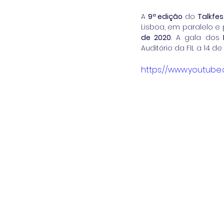
A 
9ª edição
 do 
Talkfes
Lisboa, em paralelo e 
de 2020
. A gala dos
 
Auditório da FIL a 14 d
https://www.youtub