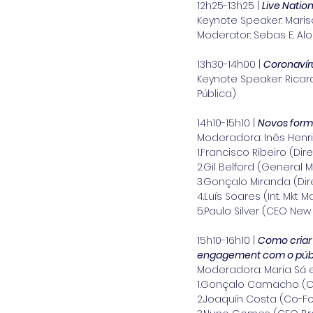
12h25-13h25 | 
Live Nation
Keynote Speaker: Maris
Moderator: Sebas E. Al
13h30-14h00 | 
Coronavíru
Keynote Speaker: Rica
Pública)
14h10-15h10 | 
Novos forma
Moderadora: Inês Henr
1.Francisco Ribeiro (Di
2.Gil Belford (General 
3.Gonçalo Miranda (Dir
4.Luís Soares (Int. Mkt 
5.Paulo Silver (CEO New
15h10-16h10 | 
Como criar 
engagement com o púb
Moderadora: Maria Sá e
1.Gonçalo Camacho (
2.Joaquín Costa (Co-F