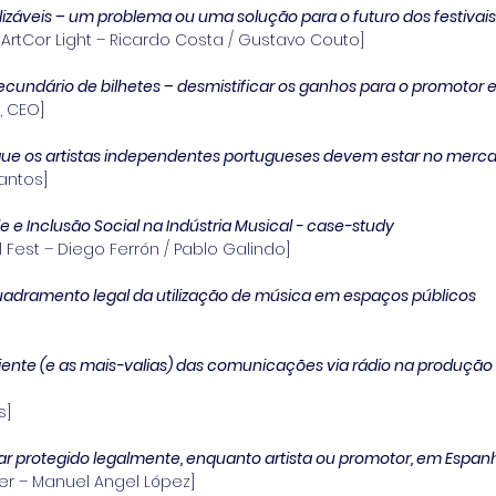
lizáveis – um problema ou uma solução para o futuro dos festivai
 ArtCor Light – Ricardo Costa / Gustavo Couto]
cundário de bilhetes – desmistificar os ganhos para o promotor
, CEO]
ue os artistas independentes portugueses devem estar no mercad
antos]
e e Inclusão Social na Indústria Musical - case-study
al Fest – Diego Ferrón / Pablo Galindo]
adramento legal da utilização de música em espaços públicos
ciente (e as mais-valias) das comunicações via rádio na produção
s]
r protegido legalmente, enquanto artista ou promotor, em Espan
er – Manuel Angel López]