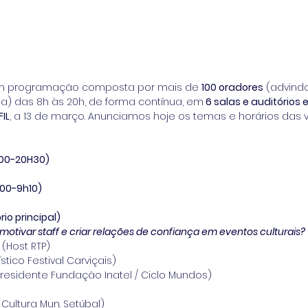
om programação composta por mais de 
100 oradores
 (advind
a) das 8h às 20h, de forma contínua, em
 6 salas e auditórios
IL
, a 13 de março. Anunciamos hoje os temas e horários das v
H00-20H30)
h00-9h10)
io principal)
motivar staff e criar relações de confiança em eventos culturais?
 (Host RTP)
ístico Festival Carviçais)
Presidente Fundação Inatel / Ciclo Mundos)
 Cultura Mun. Setúbal)