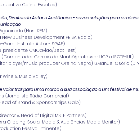
 executivo Cofina Eventos)
isão, Direitos de Autor e Audiências - novas soluções para a música
municação
Figueiredo (Host RFM)
ora New Business Development PRISA Radio) 
o-Geral Instituto Autor - SGAE)
ce-presidente CMGavião/Beat Fest)
es (Comentador Correio da Manhã/professor UCP e ISCTE-IUL)
itar player/music producer Orelha Negra) 6.Manuel Osório (Dir
r Wine & Music Valley)
 valor traz para uma marca a sua associação a um festival de mús
s (Jornalista Rádio Comercial)
 (Head of Brand & Sponsorships Galp)
Director & Head of Digital MSTF Partners)
ora Clipping, Social Media & Audiências Media Monitor)
Production Festival Iminente)