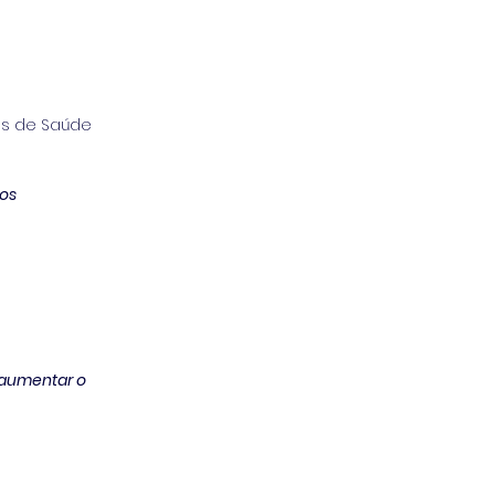
os de Saúde 
cos
 aumentar o 