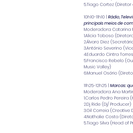
5.Tiago Cortez (Diretor
10h10-11h10 | 
Rádio, Telev
principais meios de co
Moderadora: Catarina 
1.Alicia Toboso (Diret
2.Álvaro Diez (Secretári
3.António Severino (Vi
4.Eduardo Cintra Torr
5.Francisco Rebelo (Gu
Music Valley)
6.Manuel Osório (Direto
11h25-12h25 | 
Marcas: que
Moderadora: Ana Martin
1.Carlos Pedro Pereira
2.Dj Ride (Dj/ Producer)
3.Gil Correia (Creative 
4.Nathalie Costa (Diret
5.Tiago Silva (Head of 