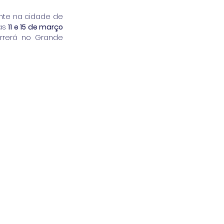
nte na cidade de 
as 
11 e 15 de março 
rrerá no Grande 