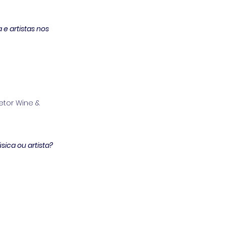
 e artistas nos 
etor Wine & 
ica ou artista?