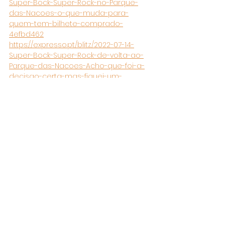
Super-Bock-Super-Rock-no-Parque-
das-Nacoes-o-que-muda-para-
quem-tem-bilhete-comprado-
4efbd462
https://expresso.pt/blitz/2022-07-14-
Super-Bock-Super-Rock-de-volta-ao-
Parque-das-Nacoes-Acho-que-foi-a-
decisao-certa-mas-fiquei-um-
bocadinho-triste-797f2477
Comentários
Escreva um comentário