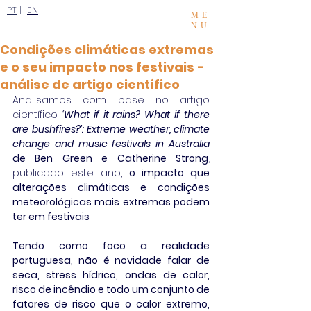
PT
|
EN
ME
NU
Condições climáticas extremas
e o seu impacto nos festivais -
análise de artigo científico
Analisamos com base no artigo 
científico 
‘What if it rains? What if there 
are bushfires?’: Extreme weather, climate 
change and music festivals in Australia
de Ben Green e Catherine Strong
, 
publicado este ano, 
o impacto que 
alterações climáticas e condições 
meteorológicas mais extremas podem 
ter em festivais
.
Tendo como foco a realidade 
portuguesa, não é novidade falar de 
seca, stress hídrico, ondas de calor, 
risco de incêndio e todo um conjunto de 
fatores de risco que o calor extremo, 