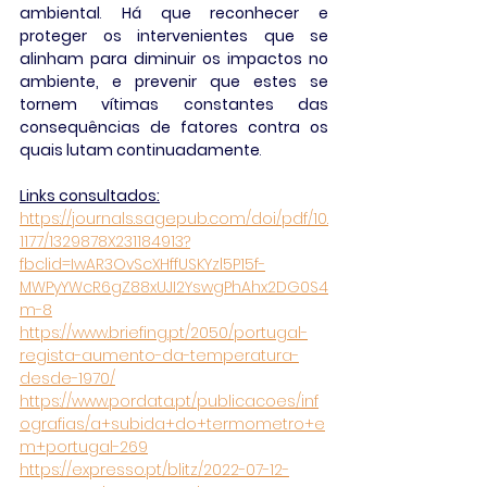
ambiental
. 
Há que reconhecer e 
proteger os intervenientes que se 
alinham para diminuir os impactos no 
ambiente, e prevenir que estes se 
tornem vítimas constantes das 
consequências de fatores contra os 
quais lutam continuadamente
.
Links consultados:
https://journals.sagepub.com/doi/pdf/10.
1177/1329878X231184913?
fbclid=IwAR3OvScXHffUSKYzl5P15f-
MWPyYWcR6gZ88xUJI2YswgPhAhx2DG0S4
m-8
https://www.briefing.pt/2050/portugal-
regista-aumento-da-temperatura-
desde-1970/
https://www.pordata.pt/publicacoes/inf
ografias/a+subida+do+termometro+e
m+portugal-269
https://expresso.pt/blitz/2022-07-12-