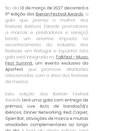
No dia 
13 de março de 2027 decorrerá a 
11ª edição dos 
Iberian Festival Awards
, a 
gala que premia o melhor dos 
festivais ibéricos (desde promotores, 
a marcas e prestadores e serviço), 
tendo um enorme impacto no 
reconhecimento da indústria dos 
festivais em Portugal e Espanha. Esta 
gala está integrada no 
Talkfest - Music 
Fest Summit
, um evento exclusivo da 
Aporfest
 que promove atividades 
relacionadas com a área dos festivais 
de música. 
Esta edição dos Iberian Festival 
Awards
 terá uma gala com entrega de 
prémios, Live Acts de bandas/dj's 
ibéricos, Dinner Networking, Red Carpet, 
Open Bar, ativações de marca e muitas 
atividades complementares ao longo 
do dia
. A host city desta edição, será 