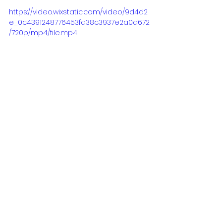
https://video.wixstatic.com/video/9d4d2
e_0c4391248776453fa38c3937e2a0d672
/720p/mp4/file.mp4
Comentários
Escreva um comentário