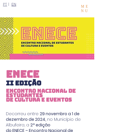
PT
|
EN
ME
NU
ENECE
ii edição
Encontro Nacional de
Estudantes
de Cultura e Eventos
Decorreu entre
29 novembro a 1 de
dezembro de 2024,
no Município de
Albufeira, a
2ª edição
do
ENECE –
Encontro Nacional de