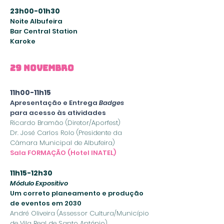
23h00-01h30
Noite Albufeira
Bar Central Station
Karoke
29 Novembro
11h00-11h15
Apresentação e Entrega
Badges
para acesso às atividades
Ricardo Bramão (Diretor/Aporfest)
Dr. José Carlos Rolo (Presidente da
Câmara Municipal de Albufeira)
Sala FORMAÇÃO (Hotel INATEL)
11h15-12h30
Módulo Expositivo
Um correto planeamento e produção
de eventos em 2030
André Oliveira (Assessor Cultura/Município
de Vila Real
de
Santo António)