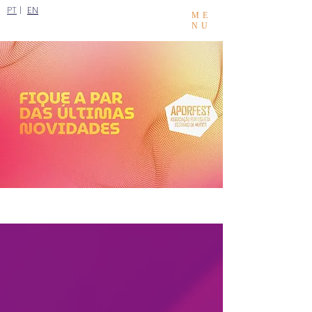
PT
|
EN
ME
NU