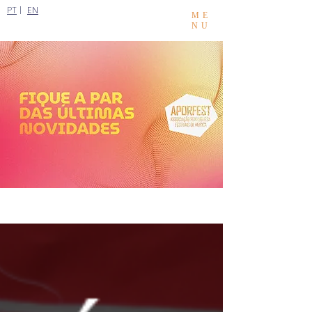
PT
|
EN
ME
NU