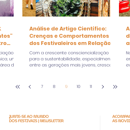
&
Análise de Artigo Científico:
A
tos"
Crenças e Comportamentos
d
tro
dos Festivaleiros em Relação a
a
ª edição
Práticas Sustentáveis nos
ciação
Com a crescente consciencialização
N
Festivais de Música
sica, uma
para a sustentabilidade, especialmente
e
 área dos
entre as gerações mais jovens, cresce
e
também a necessidade de...
pa
7
8
9
10
11
JUNTE-SE AO MUNDO
ACOMPAN
DOS FESTIVAIS | NEWSLETTER
AS NOVI