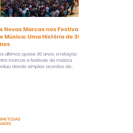
s Novas Marcas nos Festivais
e Música: Uma História de 30
nos
os últimos quase 30 anos, a relação
ntre marcas e festivais de música
voluiu desde simples acordos de
trocínio para parcerias...
HE TODAS
DADES