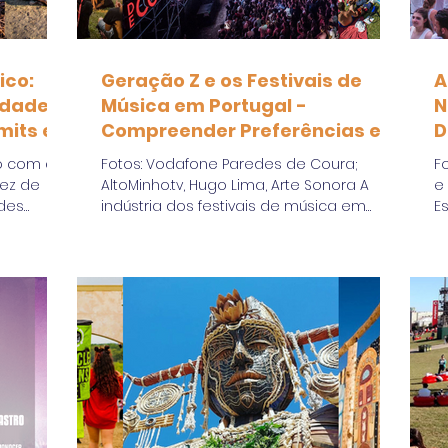
ico:
Geração Z e os Festivais de
A
idade
Música em Portugal -
N
imits e
Compreender Preferências e
D
tor
Percepções
o com as
Fotos: Vodafone Paredes de Coura;
F
sez de
AltoMinho.tv, Hugo Lima, Arte Sonora A
e
ades
indústria dos festivais de música em
E
Portugal tem registado um...
p