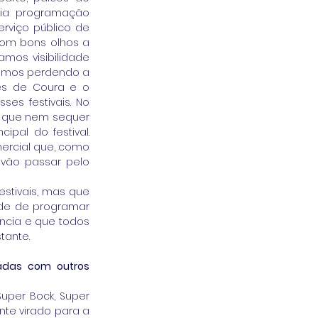
ia programação 
rviço público de 
com bons olhos a 
os visibilidade 
fomos perdendo a 
s de Coura e o 
s festivais. No 
, que nem sequer 
pal do festival. 
ercial que, como 
vão passar pelo 
stivais, mas que 
de de programar 
ncia e que todos 
tante.
adas com outros 
uper Bock, Super 
e virado para a 