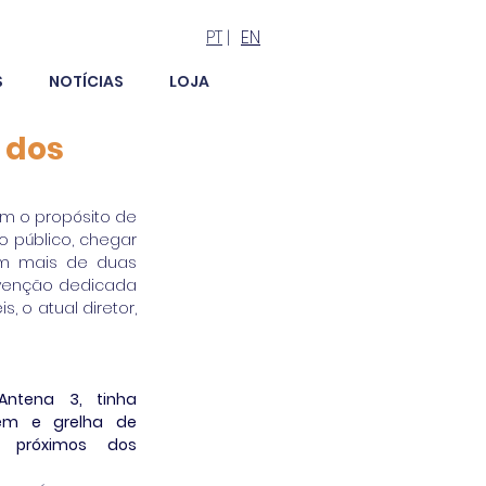
PT
|
EN
S
NOTÍCIAS
LOJA
 dos
m o propósito de 
 público, chegar 
m mais de duas 
venção dedicada 
 o atual diretor, 
ntena 3, tinha 
m e grelha de 
 próximos dos 