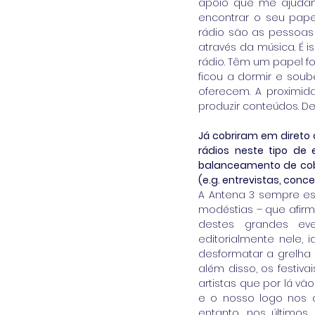
apoio que me ajudam 
encontrar o seu pape
rádio são as pessoa
através da música. É 
rádio. Têm um papel fo
ficou a dormir e soub
oferecem. A proximid
produzir conteúdos. De,
Já cobriram em direto 
rádios neste tipo de
balanceamento de cober
(e.g. entrevistas, conc
A Antena 3 sempre est
modéstias – que afirm
destes grandes eve
editorialmente nele,
desformatar a grelha 
além disso, os festi
artistas que por lá v
e o nosso logo nos c
entanto, nos últimos