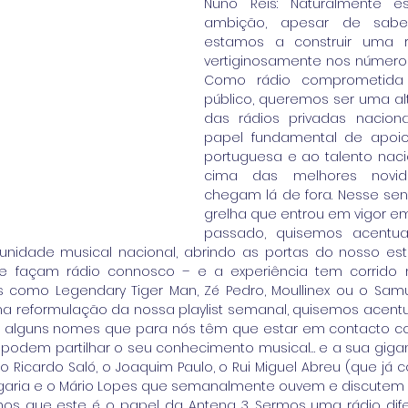
Nuno Reis: Naturalmente 
ambição, apesar de sabe
estamos a construir uma rá
vertiginosamente nos números
Como rádio comprometida 
público, queremos ser uma alte
das rádios privadas naciona
papel fundamental de apoio
portuguesa e ao talento naci
cima das melhores novid
chegam lá de fora. Nesse sen
grelha que entrou em vigor e
passado, quisemos acentua
nidade musical nacional, abrindo as portas do nosso estúd
e façam rádio connosco – e a experiência tem corrido 
como Legendary Tiger Man, Zé Pedro, Moullinex ou o Samuel
a reformulação da nossa playlist semanal, quisemos acentua
o alguns nomes que para nós têm que estar em contacto co
odem partilhar o seu conhecimento musical… e a sua gigant
Ricardo Saló, o Joaquim Paulo, o Rui Miguel Abreu (que já 
rgaria e o Mário Lopes que semanalmente ouvem e discutem 
os que este é o papel da Antena 3. Sermos uma rádio difer