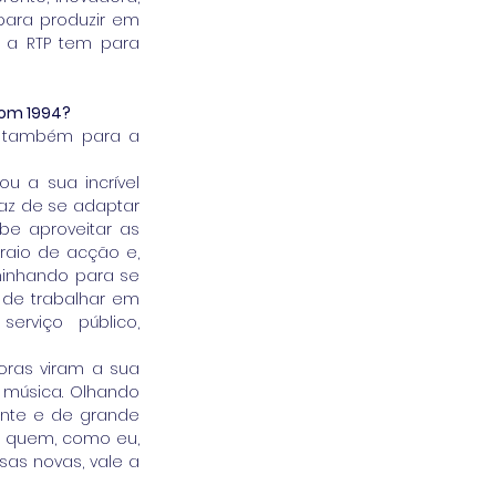
ara produzir em 
 a RTP tem para 
com 1994?
 também para a 
 a sua incrível 
az de se adaptar 
e aproveitar as 
raio de acção e, 
inhando para se 
de trabalhar em 
rviço público, 
ras viram a sua 
música. Olhando 
nte e de grande 
a quem, como eu, 
as novas, vale a 