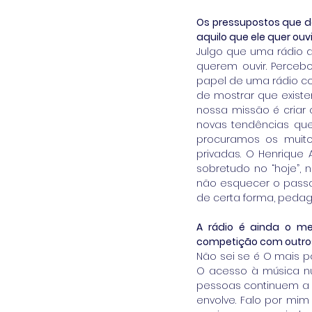
Os pressupostos que de
aquilo que ele quer ou
Julgo que uma rádio d
querem ouvir. Percebo
papel de uma rádio co
de mostrar que existe
nossa missão é criar
novas tendências qu
procuramos os muitos
privadas. O Henrique 
sobretudo no “hoje”, 
não esquecer o passado
de certa forma, pedag
A rádio é ainda o m
competição com outros
Não sei se é O mais p
O acesso à música nun
pessoas continuem a p
envolve. Falo por mi