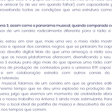
arriscar (e de vez em quando falhar), com capacidade p
aproveitando todas as condições que uma estrutura como
ntena 3, assim como o panorama musical, quando comparado 
os de um cenário radicalmente diferente para a rádio e
, estou em crer que, mais uma vez, o meio rádio mostrou
ncia e, apesar dos cenários negros que se pintaram, foi cap
o desafio digital. Mais do que uma ameaça, a rádio soub
que as novas plataformas oferecem, diversificando o seu 
ena 3 evoluiu para algo mais do que apenas uma rádio, cam
ca de produção de conteúdos para o universo RTP, capaz 
s e em colaboração estreita com outros canais do se
televisão.
musical, falamos de um cenário em que as grandes edito
ao mesmo tempo que se deu uma explosão na produção de 
uesa, julgo que vivemos um momento de criatividade vibra
a o nosso trabalho na Antena 3 ainda mais estimulante. Par
mo o local ideal de partilha de música e descoberta de cois
 nos tempos que correm.