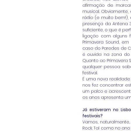
afirmação de marcas
musical. Obviamente, 
rádio (e muito bem!),
presença da Antena 3
suficiente, o que é p
ligação com alguns 
Primavera Sound, em 
caso do Paredes de Co
é ouvida na zona do f
Quanto ao Primavera S
qualquer pessoa sabe
festival.
É uma nova realidade 
nos fez concentrar e
um palco e acrescenta
os anos apresenta um 
Já estiveram no Lisb
festivais?
Vamos, naturalmente, 
Rock. Tal como no an