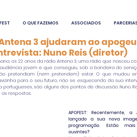
FEST
O QUE FAZEMOS
ASSOCIADOS
PARCERIA
 Antena 3 ajudaram ao apogeu
Entrevista: Nuno Reis (diretor)
ana, os 22 anos da rádio Antena 3, uma rádio que nasceu co
udiência jovem e que conseguiu, sob a bandeira do serviço
não pretendiam (nem pretendem) estar. O que mudou e
vizinha para o seu futuro, não se esquecendo da sua inter
a portugueses, são alguns dos pontos de discussão. Nuno Reis,
 as respostas.
APOFEST: Recentemente, a A
lançado a sua nova image
programação. Estão mais
ouvintes?