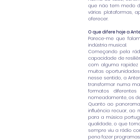
que não tem medo de 
várias plataformas, 
oferecer.
O que difere hoje a A
Parece-me que falam
indústria musical.
Começando pela rádio
capacidade de resiliê
com alguma rapidez a
muitas oportunidades 
nesse sentido, a Ant
transformar numa mar
formatos diferente
nomeadamente, os de 
Quanto ao panorama 
influência recuar, 
para a música portug
qualidade, o que torn
sempre viu a rádio co
pena fazer programas