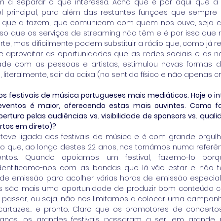
a separar o que interessa. Acho que é por aqui que a r
l principal, para além das restantes funções que sempre
s que a fazem, que comunicam com quem nos ouve, seja c
isso que os serviços de streaming não têm e é por isso que 
rte, mas dificilmente podem substituir a rádio que, como já r
e aproveitar as oportunidades que as redes sociais e as n
ade com as pessoas e artistas, estimulou novas formas de 
 literalmente, sair da caixa (no sentido físico e não apenas cri
os festivais de música portugueses mais mediáticos. Hoje o in
 eventos é maior, oferecendo estas mais ouvintes. Como f
tura pelas audiências vs. visibilidade de sponsors vs. quali
ertos em direto)?
eve ligada aos festivais de música e é com grande orgulh
o que, ao longo destes 22 anos, nos tornámos numa referên
ntos. Quando apoiamos um festival, fazemo-lo porqu
 identificamo-nos com as bandas que lá vão estar e não 
de emissão para acolher várias horas de emissão especial 
vais são mais uma oportunidade de produzir bom conteúdo 
ão passar, ou seja, não nos limitamos a colocar uma campanh
artazes… e pronto. Claro que os promotores de concertos
 anos, os grandes festivais passaram a ser, em grande p