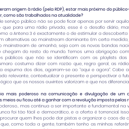
ram origem à rádio (pela RDP), estar mais próximo do público
vir, como são trabalhados na atualidade?
e serviço público não se pode ficar apenas por servir aquil
 que para uma rádio privada, esse é o desafio diário, ma
mo a Antena 3 é exactamente o de estimular a descoberta d
m alternativas ao mainstream dominante. Em certa medida,
 o mainstream de amanhã, seja com as novas bandas naci
e chegam do resto do mundo. Temos uma obrigação com a
 públicos que não se identificam com as playlists das r
Amaro costuma dizer com razão que, regra geral, as rádio
na espuma dos dias, agarram-se ao “aqui e agora”. Cabe ao
 relevante, contextualizar o presente e perspectivar o futur
ógico que os nossos ouvintes valorizam e que nos diferenci
eio mais poderoso na comunicação e divulgação de um ar
 meios ou ficou até a ganhar com a revolução imposta pelas r
oderoso… mas continua a ser importante e fundamental na v
ca foi tão fácil e democrático, e a oferta é torrencial. Iss
rocurar quem lhes pode dar pistas e organizar o caos de 
m que, como toda a gente, também tenho as minhas referên