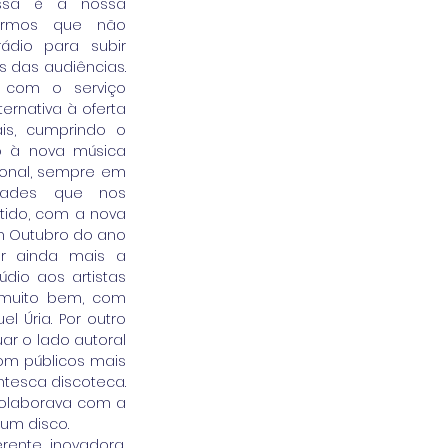
essa é a nossa 
rmos que não 
dio para subir 
 das audiências. 
com o serviço 
rnativa à oferta 
is, cumprindo o 
 à nova música 
onal, sempre em 
ades que nos 
tido, com a nova 
m Outubro do ano 
r ainda mais a 
io aos artistas 
muito bem, com 
 Úria. Por outro 
r o lado autoral 
m públicos mais 
esca discoteca. 
colaborava com a 
um disco.
ente, inovadora, 