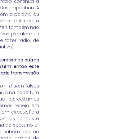
ádio continua a 
 desempenhou. A 
om a palavra ou 
não substituem a 
eferi, também não 
ovas plataformas 
fazer rádio, de 
ativo).
teresse de outras 
azem então este 
dade transmissão 
o – e sem falsas 
cia na cobertura 
e acreditamos 
temos receio em 
em directo. Para 
com as bandas e 
a de spots no ar 
 sabem isto, no 
arte, palcos de 