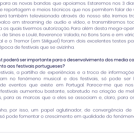
para as novas bandas que apoiamos. Estaremos nos 3 dias 
 reportagem e meios técnicos que nos permitem falar de
será também televisionada através do nosso site. Iremos tra
alco em streaming de audio e vídeo, e transmitiremos tod
a os quais tivermos autorização. Para além desta mega-ope
s de Sines e Loulé, Reverence Valada, no Bons Sons e em vário
al e o Tremor (em S.Miguel) foram dois excelentes testes par
oca de festivais que se avizinha.
st poderá ser importante para o desenvolvimento dos media c
to aos festivais portugueses?
stivais, a partilha de experiências e a troca de informações
pam no fenómeno musical e dos festivais, só pode ser b
 de eventos que existe em Portugal. Parece-me que nos 
festivais aumentou bastante, sobretudo na criação de mel
, para as marcas que a eles se associam e, claro, para os
ha, por isso, um papel aglutinador, de convergência de
só pode fomentar o crescimento em qualidade do fenómeno 