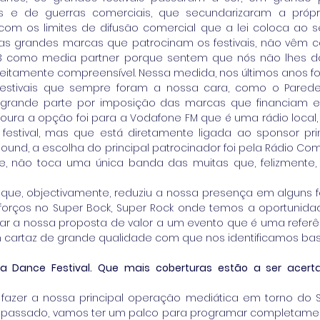
 e de guerras comerciais, que secundarizaram a própr
com os limites de difusão comercial que a lei coloca ao se
 as grandes marcas que patrocinam os festivais, não vêm 
 como media partner porque sentem que nós não lhes dam
erfeitamente compreensível. Nessa medida, nos últimos anos 
festivais que sempre foram a nossa cara, como o Parede
grande parte por imposição das marcas que financiam esse
ura a opção foi para a Vodafone FM que é uma rádio local
estival, mas que está diretamente ligada ao sponsor princi
ound, a escolha do principal patrocinador foi pela Rádio Com
, não toca uma única banda das muitas que, felizmente, 
que, objectivamente, reduziu a nossa presença em alguns fe
sforços no Super Bock, Super Rock onde temos a oportunida
r a nossa proposta de valor a um evento que é uma referê
cartaz de grande qualidade com que nos identificamos bas
oa Dance Festival. Que mais coberturas estão a ser acert
fazer a nossa principal operação mediática em torno do S
o passado, vamos ter um palco para programar completament