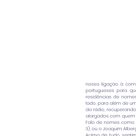
nossa ligação à comu
portugueses para qu
residências de nomes 
lado, para além de um
da rádio, recuperand
alargados com quem p
Falo de nomes como o 
3), ou o Joaquim Albe
Acima de tudo, sentim