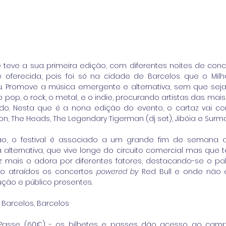
 teve a sua primeira edição, com diferentes noites de conc
 oferecida, pois foi só na cidade de Barcelos que o Milh
. Promove a música emergente e alternativa, sem que seja
op, o rock, o metal, e o indie, procurando artistas das mais
do. Nesta que é a nona edição do evento, o cartaz vai c
, The Heads, The Legendary Tigerman (dj set), Jibóia e Surma
, o festival é associado a um grande fim de semana d
alternativa, que vive longe do circuito comercial mas que t
 mais o adora por diferentes fatores, destacando-se o pal
ão atraídos os concertos 
powered by
 Red Bull e onde não e
dução e público presentes.
e Barcelos, Barcelos
; Passe (60€) - os bilhetes e passes dão acesso ao camp