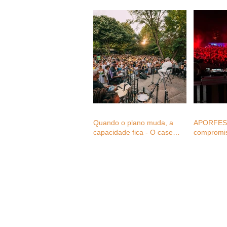
Quando o plano muda, a
APORFEST
capacidade fica - O case
compromi
study do Monsantos Open
Mental aos
Air na mudança de três
setor dos 
eventos em menos de 24
consultas 
horas
associado