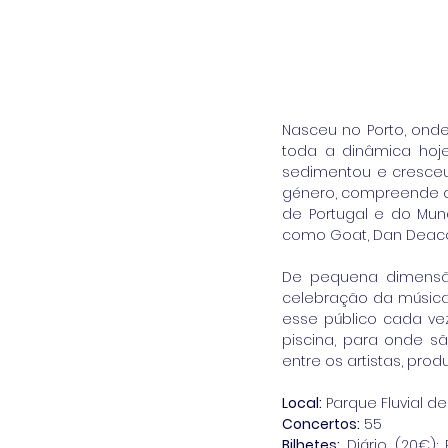
Nasceu no Porto, onde
toda a dinâmica hoje
sedimentou e cresceu
género, compreende o p
de Portugal e do Mun
como Goat, Dan Deacon
De pequena dimensão
celebração da música 
esse público cada vez
piscina, para onde s
entre os artistas, pro
Local:
 Parque Fluvial d
Concertos:
 55 
Bilhetes:
 Diário (20€)