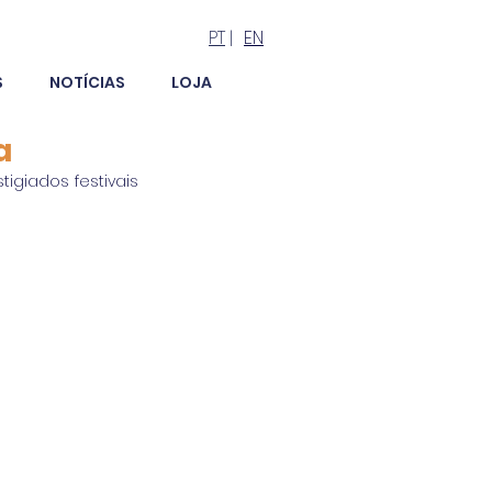
PT
|
EN
S
NOTÍCIAS
LOJA
a
giados festivais 