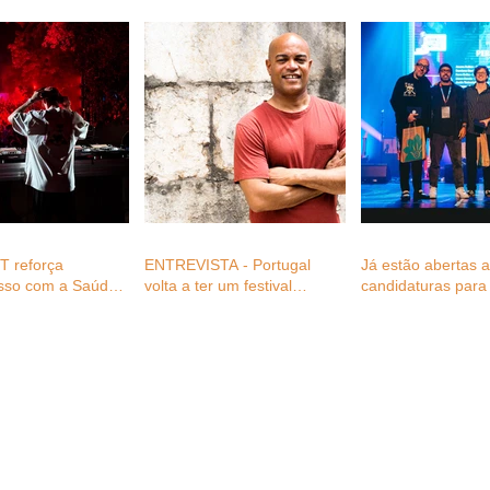
 reforça
ENTREVISTA - Portugal
Já estão abertas 
sso com a Saúde
volta a ter um festival
candidaturas para 
 profissionais do
plenamente dedicado ao
Festival Awards 2
festivais com
reggae, com Fernando
gratuitas para
Cabral (diretor FWD_ever)
s