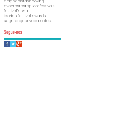
artigo
artistas
booking
eventostestepiloto
festivais
festivalfenda
iberian festival awards
segurançaprivada
talkfest
Segue-nos