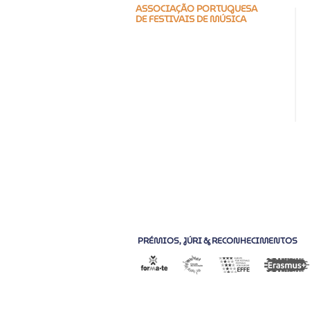
ASSOCIAÇÃO PORTUGUESA
DE FESTIVAIS DE MÚSICA
Encontre-nos
Praça do M.F.A., 14, 2ºEsq.
2800-171 Almada
Portugal (PT)
Fale connosco
(+351) 219 666 016
aporfest@aporfest.pt
PRÉMIOS, JÚRI & RECONHECIMENTOS