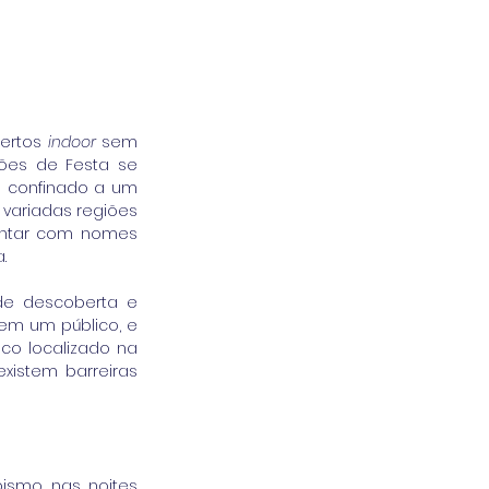
ertos 
indoor
 sem 
ões de Festa se 
 confinado a um 
 variadas regiões 
ontar com nomes 
.
e descoberta e 
em um público, e 
co localizado na 
xistem barreiras 
ismo nas noites 