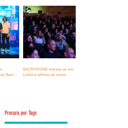
as
MICROFONE estreia-se em
os Iberian
Leiria e afirma-se como
027
espaço de reflexão e
ativação para o futuro dos
eventos e da cultura
Procura por Tags