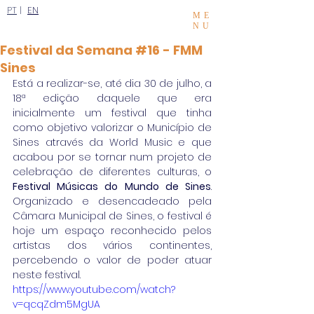
PT
|
EN
ME
NU
Festival da Semana #16 - FMM
Sines
Está a realizar-se, até dia 30 de julho, a 
18ª edição daquele que era 
inicialmente um festival que tinha 
como objetivo valorizar o Município de 
Sines através da World Music e que 
acabou por se tornar num projeto de 
celebração de diferentes culturas, o 
Festival Músicas do Mundo de Sines
. 
Organizado e desencadeado pela 
Câmara Municipal de Sines, o festival é 
hoje um espaço reconhecido pelos 
artistas dos vários continentes, 
percebendo o valor de poder atuar 
neste festival.
https://www.youtube.com/watch?
v=qcqZdm5MgUA