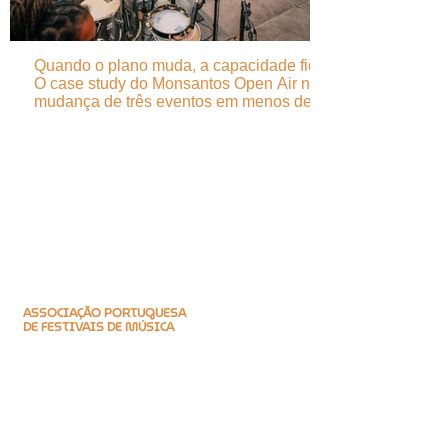
Quando o plano muda, a capacidade fica -
O case study do Monsantos Open Air na
mudança de três eventos em menos de 24
horas
ASSOCIAÇÃO PORTUGUESA
DE FESTIVAIS DE MÚSICA
Encontre-nos
Praça do M.F.A., 14, 2ºEsq.
2800-171
Almada
Portugal (PT)
Fale connosco