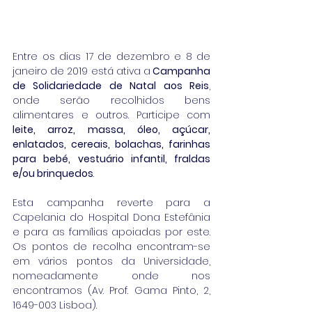
Entre os dias 17 de dezembro e 8 de 
janeiro de 2019 está ativa a
 Campanha 
de Solidariedade de Natal aos Reis
, 
onde serão recolhidos bens 
alimentares e outros. Participe com
leite, arroz, massa, óleo, açúcar, 
enlatados, cereais, bolachas, farinhas 
para bebé, vestuário infantil, fraldas 
e/ou brinquedos
.
Esta campanha reverte para a 
Capelania do Hospital Dona Estefânia 
e para as famílias apoiadas por este. 
Os pontos de recolha encontram-se 
em vários pontos da Universidade, 
nomeadamente onde nos 
encontramos (Av. Prof. Gama Pinto, 2, 
1649-003 Lisboa).