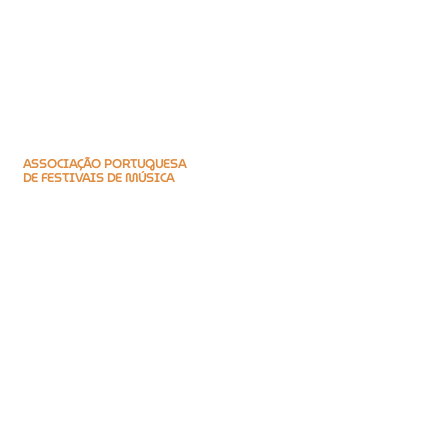
ASSOCIAÇÃO PORTUGUESA
DE FESTIVAIS DE MÚSICA
Encontre-nos
Praça do M.F.A., 14, 2ºEsq.
2800-171
Almada
Portugal (PT)
Fale connosco
(+351)
219 666 016
aporfest@aporfest.pt
JUNTE-SE AO MUNDO
DOS FESTIVAIS | NEWSLETTER
Email
*