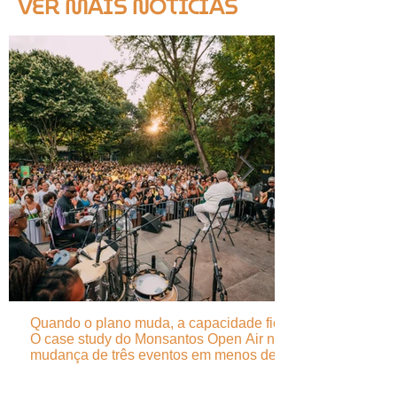
VER MAIS NOTÍCIAS
Quando o plano muda, a capacidade fica -
O case study do Monsantos Open Air na
mudança de três eventos em menos de 24
horas