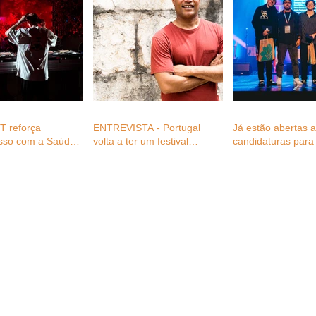
 reforça
ENTREVISTA - Portugal
Já estão abertas 
sso com a Saúde
volta a ter um festival
candidaturas para 
 profissionais do
plenamente dedicado ao
Festival Awards 2
festivais com
reggae, com Fernando
gratuitas para
Cabral (diretor FWD_ever)
s