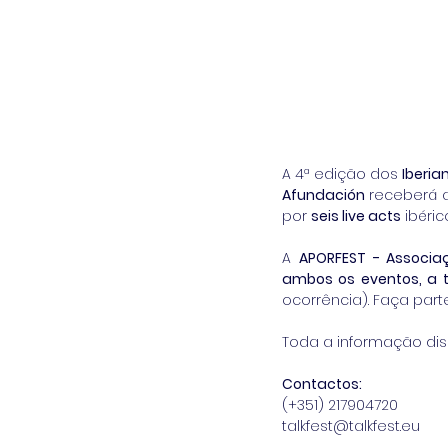
A 4ª edição dos 
Iberia
Afundación
 receberá 
por 
seis live acts
 ibéri
A 
APORFEST - Associa
ambos os eventos, a 
ocorrência). Faça part
Toda a informação disp
Contactos:
(+351) 217904720
talkfest@talkfest.eu