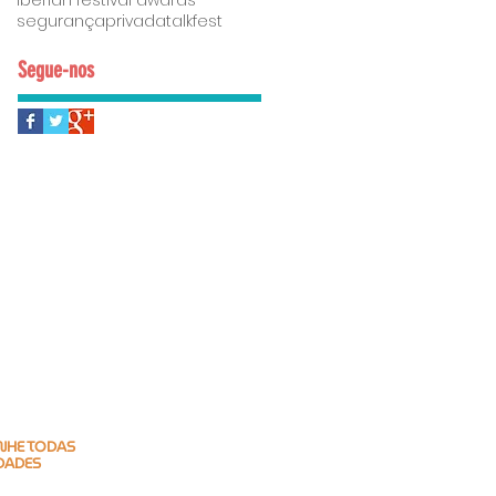
iberian festival awards
segurançaprivada
talkfest
Segue-nos
HE TODAS
DADES