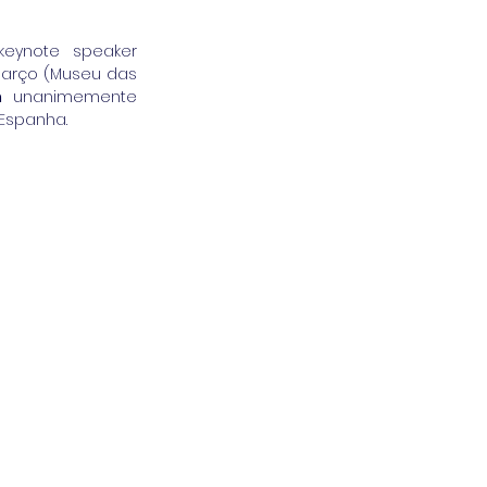
eynote speaker 
março (Museu das 
h
 unanimemente 
Espanha.