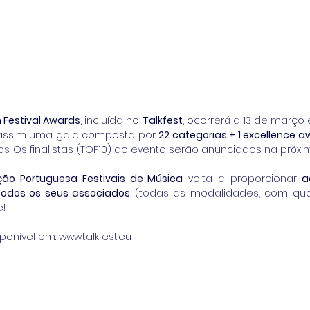
n Festival Awards
, incluída no 
Talkfest
, ocorrerá a 13 de março 
assim uma gala composta por 
22 categorias + 1 excellence 
cos. Os finalistas (TOP10) do evento serão anunciados na pró
ção Portuguesa Festivais de Música
 volta a proporcionar 
a
todos os seus associados
 (todas as modalidades, com quot
e!
onível em: www.talkfest.eu