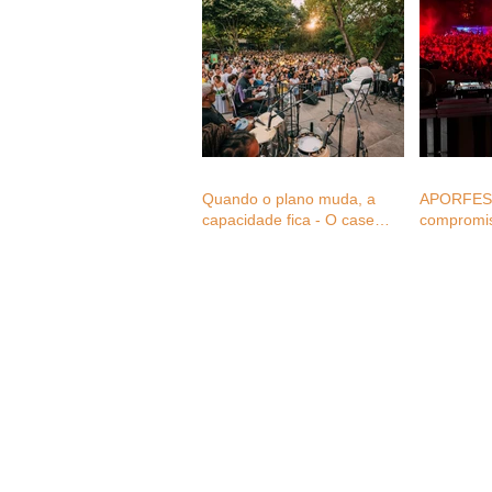
Quando o plano muda, a
APORFEST
capacidade fica - O case
compromi
study do Monsantos Open
Mental aos
Air na mudança de três
setor dos 
eventos em menos de 24
consultas 
horas
associado