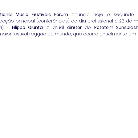
tional Music Festivals Forum
 anuncia hoje o segundo k
secção principal (conferências) do dia profissional a 22 de 
a) - 
Filippo Giunta
, o atual 
diretor
 do 
Rototom Sunsplas
aior festival reggae do mundo, que ocorre anualmente em 