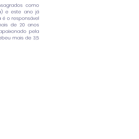
Em edições passadas recebemos os melhores testemunhos de festivais consagrados como 
) e este ano já 
ta é o responsável 
ais de 20 anos 
apaixonado pela 
ebeu mais de 3,5 