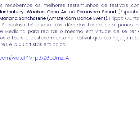
, Glastonbury, Wacken Open Air 
ou 
Primavera Sound 
(Espanha
Mariana Sanchotene (Amsterdam Dance Event)
. Filippo Giun
om Sunsplash há quase três décadas tendo com pouco m
e Medicina para realizar o mesmo em virtude de se ter 
os e tours e posteriormente no festival que até hoje já rec
es e 2500 artistas em palco.
e.com/watch?v=pBxZ6oDmz_A