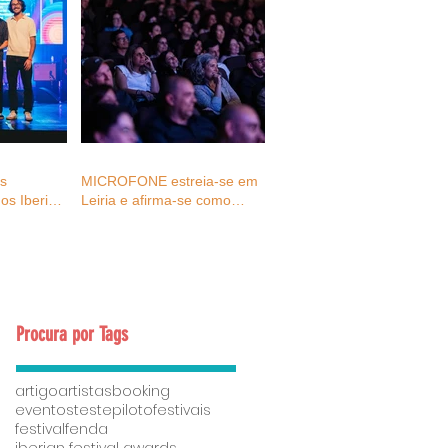
as
MICROFONE estreia-se em
os Iberian
Leiria e afirma-se como
027
espaço de reflexão e
ativação para o futuro dos
eventos e da cultura
Procura por Tags
artigo
artistas
booking
eventostestepiloto
festivais
festivalfenda