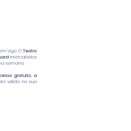
em Vigo. O 
Teatro 
award
 intercalados 
xima semana.
cesso gratuito, a 
a válida na sua 