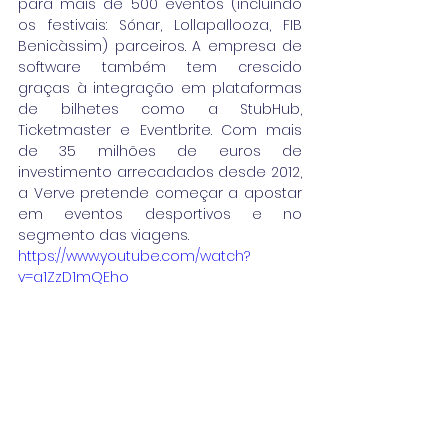
para mais de 500 eventos (incluindo 
os festivais: Sónar, Lollapallooza, FIB 
Benicàssim) parceiros. A empresa de 
software também tem crescido 
graças à integração em plataformas 
de bilhetes como a StubHub, 
Ticketmaster e Eventbrite. Com mais 
de 35 milhões de euros de 
investimento arrecadados desde 2012, 
a Verve pretende começar a apostar 
em eventos desportivos e no 
segmento das viagens.
https://www.youtube.com/watch?
v=a1ZzD1mQEho