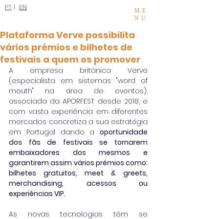
PT
|
EN
ME
NU
Plataforma Verve possibilita
vários prémios e bilhetes de
festivais a quem os promover
A empresa britânica Verve 
(especialista em sistemas "word of 
mouth" na área de eventos), 
associada da APORFEST desde 2018, e 
com vasta experiência em diferentes 
mercados concretiza a sua estratégia 
em Portugal dando a 
oportunidade 
dos fãs de festivais se tornarem 
embaixadores dos mesmos e 
garantirem assim vários prémios como: 
bilhetes gratuitos, meet & greets, 
merchandising, acessos ou 
experiências VIP. 
As novas tecnologias têm se 