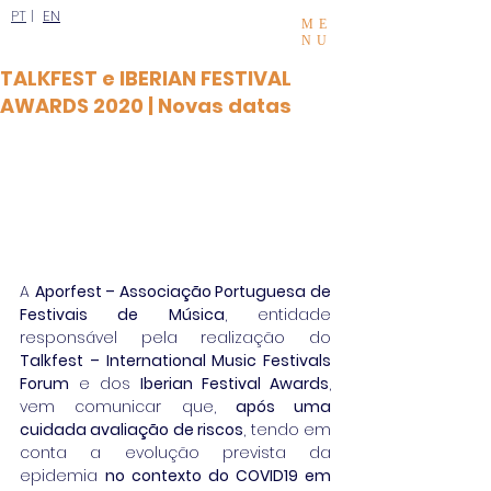
PT
|
EN
ME
NU
TALKFEST e IBERIAN FESTIVAL
AWARDS 2020 | Novas datas
A 
Aporfest – Associação Portuguesa de 
Festivais de Música
, entidade 
responsável pela realização do 
Talkfest – International Music Festivals 
Forum
 e dos 
Iberian Festival Awards
, 
vem comunicar que, 
após uma 
cuidada avaliação de riscos
, tendo em 
conta a evolução prevista da 
epidemia 
no contexto do COVID19 em 