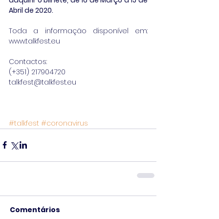
Abril de 2020.  
Toda a informação disponível em: 
www.talkfest.eu
Contactos:
(+351) 217904720
talkfest@talkfest.eu
#talkfest
#coronavirus
Comentários