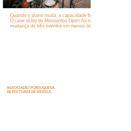
Quando o plano muda, a capacidade fica -
O case study do Monsantos Open Air na
mudança de três eventos em menos de 24
horas
ASSOCIAÇÃO PORTUGUESA
DE FESTIVAIS DE MÚSICA
Encontre-nos
Praça do M.F.A., 14, 2ºEsq.
2800-171
Almada
Portugal (PT)
Fale connosco
(+351)
219 666 016