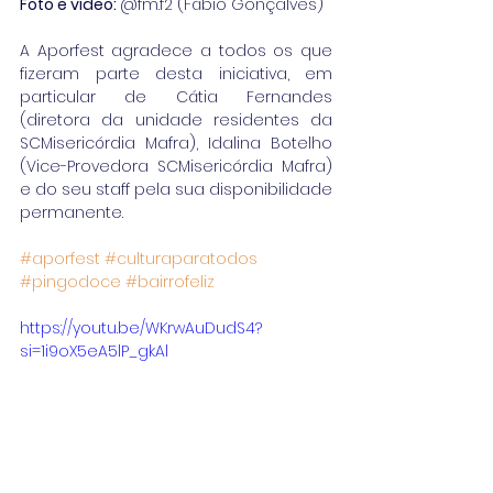
Foto e vídeo: 
@fm.f2 (Fábio Gonçalves)
A Aporfest agradece a todos os que 
fizeram parte desta iniciativa, em 
particular de Cátia Fernandes 
(diretora da unidade residentes da 
SCMisericórdia Mafra), Idalina Botelho 
(Vice-Provedora SCMisericórdia Mafra) 
e do seu staff pela sua disponibilidade 
permanente.
#aporfest
#culturaparatodos
#pingodoce
#bairrofeliz
https://youtu.be/WKrwAuDudS4?
si=1i9oX5eA5lP_gkAl